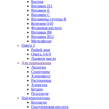
Биотин
Витамин D3
Витамин E
Витамин C
Витамины группы B
Коэнзим Q10
Фолиевая кислота
Витамин B6
Витамин B12
Метилфолат
Омега 3
Рыбий жир
Омега 3-6-9
Льняное масло
Для пищеварения
Лецитин
Спирулина
Хлорофилл
Расторопша
Хлорелла
Бетаин
Псиллиум
Хондпротекторы
Коллаген
Гиалуроновая кислота