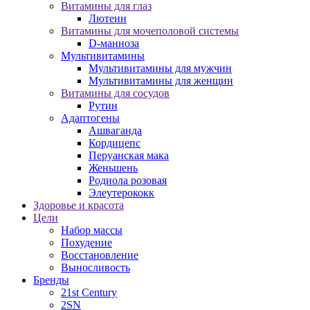
Витамины для глаз
Лютеин
Витамины для мочеполовой системы
D-манноза
Мультивитамины
Мультивитамины для мужчин
Мультивитамины для женщин
Витамины для сосудов
Рутин
Адаптогены
Ашваганда
Кордицепс
Перуанская мака
Женьшень
Родиола розовая
Элеутерококк
Здоровье и красота
Цели
Набор массы
Похудение
Восстановление
Выносливость
Бренды
21st Century
2SN