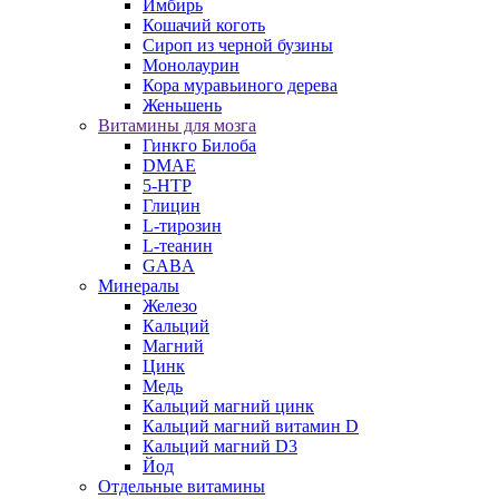
Имбирь
Кошачий коготь
Сироп из черной бузины
Монолаурин
Кора муравьиного дерева
Женьшень
Витамины для мозга
Гинкго Билоба
DMAE
5-HTP
Глицин
L-тирозин
L-теанин
GABA
Минералы
Железо
Кальций
Магний
Цинк
Медь
Кальций магний цинк
Кальций магний витамин D
Кальций магний D3
Йод
Отдельные витамины