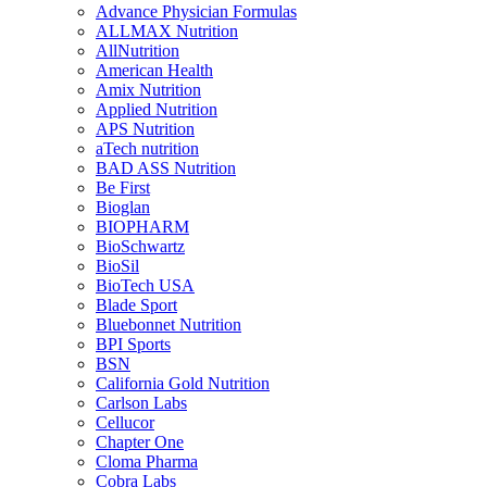
Advance Physician Formulas
ALLMAX Nutrition
AllNutrition
American Health
Amix Nutrition
Applied Nutrition
APS Nutrition
aTech nutrition
BAD ASS Nutrition
Be First
Bioglan
BIOPHARM
BioSchwartz
BioSil
BioTech USA
Blade Sport
Bluebonnet Nutrition
BPI Sports
BSN
California Gold Nutrition
Carlson Labs
Cellucor
Chapter One
Cloma Pharma
Cobra Labs