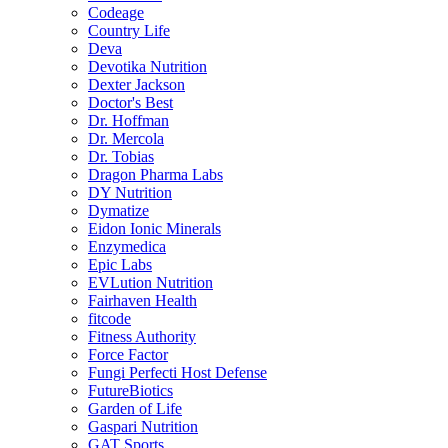
Codeage
Country Life
Deva
Devotika Nutrition
Dexter Jackson
Doctor's Best
Dr. Hoffman
Dr. Mercola
Dr. Tobias
Dragon Pharma Labs
DY Nutrition
Dymatize
Eidon Ionic Minerals
Enzymedica
Epic Labs
EVLution Nutrition
Fairhaven Health
fitcode
Fitness Authority
Force Factor
Fungi Perfecti Host Defense
FutureBiotics
Garden of Life
Gaspari Nutrition
GAT Sports