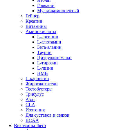
Изолят
Говяжий
Мультикомпонентый
Гейнер
Креатин
Витамины
Аминокислоты
L-аргинин
L-глютамин
Бета-аланин
Таурин
Цитруллин малат
L-тирозин
L-лизин
HMB
L-карнитин
Жиросжигатели
Тестобустеры
Трибулус
Азот
CLA
Изотоник
Для суставов и связок
BCAA
Витамины Iherb