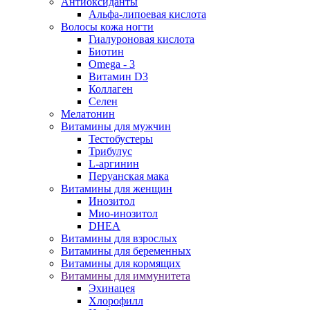
Антиоксиданты
Альфа-липоевая кислота
Волосы кожа ногти
Гиалуроновая кислота
Биотин
Omega - 3
Витамин D3
Коллаген
Селен
Мелатонин
Витамины для мужчин
Тестобустеры
Трибулус
L-аргинин
Перуанская мака
Витамины для женщин
Инозитол
Мио-инозитол
DHEA
Витамины для взрослых
Витамины для беременных
Витамины для кормящих
Витамины для иммунитета
Эхинацея
Хлорофилл