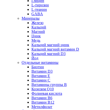
Глицин
L-тирозин
L-теанин
GABA
Минералы
Железо
Кальций
Магний
Цинк
Медь
Кальций магний цинк
Кальций магний витамин D
Кальций магний D3
Йод
Отдельные витамины
Биотин
Витамин D3
Витамин E
Витамин C
Витамины группы B
Коэнзим Q10
Фолиевая кислота
Витамин B6
Витамин B12
Метилфолат