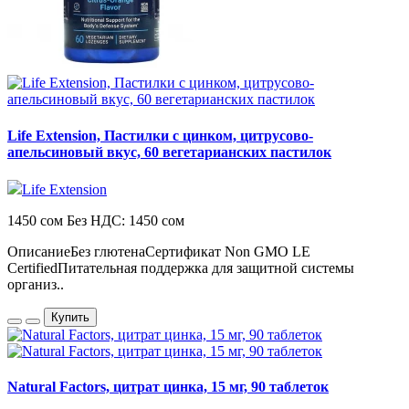
Life Extension, Пастилки с цинком, цитрусово-
апельсиновый вкус, 60 вегетарианских пастилок
Life Extension
1450 сом
Без НДС: 1450 сом
ОписаниеБез глютенаСертификат Non GMO LE
CertifiedПитательная поддержка для защитной системы
организ..
Купить
Natural Factors, цитрат цинка, 15 мг, 90 таблеток