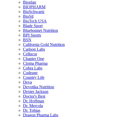
Bioglan
BIOPHARM
BioSchwartz
BioSil
BioTech USA
Blade Sport
Bluebonnet Nutrition
BPI Sports
BSN
California Gold Nutrition
Carlson Labs
Cellucor
Chapter One
Cloma Pharma
Cobra Labs
Codeage
Country Life
Deva
Devotika Nutrition
Dexter Jackson
Doctor's Best
Dr. Hoffman
Dr. Mercola
Dr. Tobias
Dragon Pharma Labs