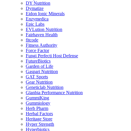
DY Nutrition
Dymatize
Eidon Ionic Minerals
Enzymedica
Epic Labs
EVLution Nutrition
Fairhaven Health
fitcode
Fitness Authority
Force Factor
Fungi Perfecti Host Defense
FutureBiotics
Garden of Life
Gaspari Nutrition
GAT Sports
Gear Nutrition
Geneticlab Nutrition
Glanbia Performance Nutrition
GummiKing
Gummiology
Herb Pharm
Herbal Factors
Heritage Store
Hyper Strength
Hyperbiotics