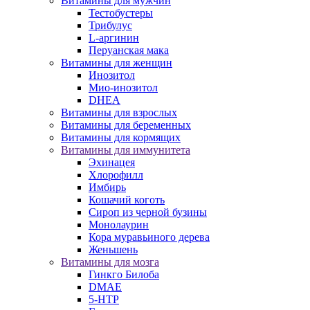
Витамины для мужчин
Тестобустеры
Трибулус
L-аргинин
Перуанская мака
Витамины для женщин
Инозитол
Мио-инозитол
DHEA
Витамины для взрослых
Витамины для беременных
Витамины для кормящих
Витамины для иммунитета
Эхинацея
Хлорофилл
Имбирь
Кошачий коготь
Сироп из черной бузины
Монолаурин
Кора муравьиного дерева
Женьшень
Витамины для мозга
Гинкго Билоба
DMAE
5-HTP