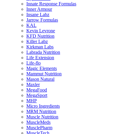
Innate Response Formulas
Inner Armour
Insane Labz
Jarrow Formulas
KAL
Kevin Levrone
KFD Nutrition
Killer Labz
Kirkman Labs
Labrada Nutrition
Life Extension
Life-flo
Magic Elements
Mammut Nutrition
Mason Natural
Maxler
MegaFood
MegaSport
MHP
Micro Ingredients
MRM Nutrition
Muscle Nutrition
MuscleMeds
MusclePharm
MuscleTech