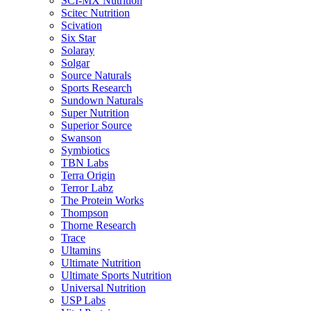
SCI-MX Nutrition
Scitec Nutrition
Scivation
Six Star
Solaray
Solgar
Source Naturals
Sports Research
Sundown Naturals
Super Nutrition
Superior Source
Swanson
Symbiotics
TBN Labs
Terra Origin
Terror Labz
The Protein Works
Thompson
Thorne Research
Trace
Ultamins
Ultimate Nutrition
Ultimate Sports Nutrition
Universal Nutrition
USP Labs