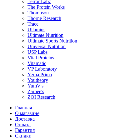
Terror Labz
The Protein Works
Thompson
Thorne Research
Trace
Ultamins
Ultimate Nutrition
Ultimate Sports Nutrition
Universal Nutrition
USP Labs
Vital Proteins
Vitamatic
VP Laboratory
Yerba Prima
Youtheory
YumV's
Zarbee's
ZOI Research
Главная
О магазине
Доставка
Оплата
Гарантия
Скидки