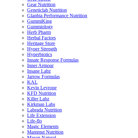
Gear Nutrition
Geneticlab Nutrition
Glanbia Performance Nutrition
GummiKing
Gummiology
Herb Pharm
Herbal Factors
Heritage Store
Hyper Strength
Hyperbiotics
Innate Response Formulas
Inner Armour
Insane Labz
Jarrow Formulas
KAL
Kevin Levrone
KFD Nutrition
Killer Labz
Kirkman Labs
Labrada Nutrition
Life Extension
Life-flo
Magic Elements
Mammut Nutrition
Mason Natural