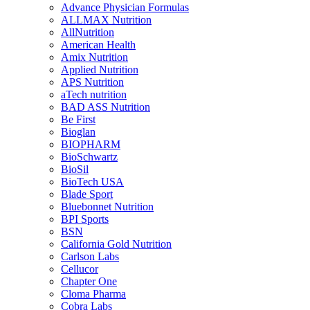
Advance Physician Formulas
ALLMAX Nutrition
AllNutrition
American Health
Amix Nutrition
Applied Nutrition
APS Nutrition
aTech nutrition
BAD ASS Nutrition
Be First
Bioglan
BIOPHARM
BioSchwartz
BioSil
BioTech USA
Blade Sport
Bluebonnet Nutrition
BPI Sports
BSN
California Gold Nutrition
Carlson Labs
Cellucor
Chapter One
Cloma Pharma
Cobra Labs