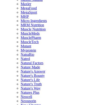
Maxler
MegaFood
MegaSport
MHP
Micro Ingredients
MRM Nutrition
Muscle Nutrition
MuscleMeds
MusclePharm
MuscleTech
Mutant
Myprotein
NatraBio
Natrol
Natural Factors
Nature Made
Nature's Answer
Nature's Bounty
Nature's Life
Nature's Truth
Nature's Way
Natures Plus
Neocell
Neosporin