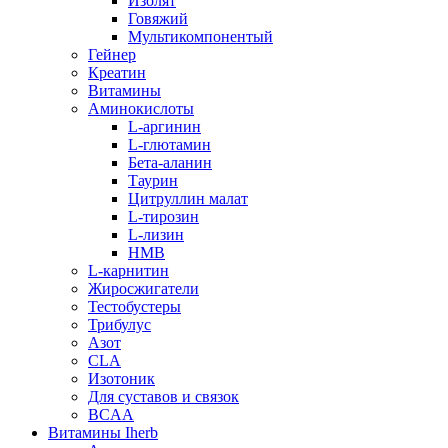
Изолят
Говяжий
Мультикомпонентый
Гейнер
Креатин
Витамины
Аминокислоты
L-аргинин
L-глютамин
Бета-аланин
Таурин
Цитруллин малат
L-тирозин
L-лизин
HMB
L-карнитин
Жиросжигатели
Тестобустеры
Трибулус
Азот
CLA
Изотоник
Для суставов и связок
BCAA
Витамины Iherb