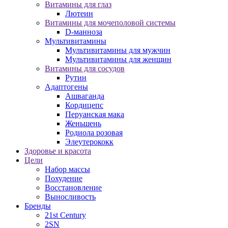
Витамины для глаз
Лютеин
Витамины для мочеполовой системы
D-манноза
Мультивитамины
Мультивитамины для мужчин
Мультивитамины для женщин
Витамины для сосудов
Рутин
Адаптогены
Ашваганда
Кордицепс
Перуанская мака
Женьшень
Родиола розовая
Элеутерококк
Здоровье и красота
Цели
Набор массы
Похудение
Восстановление
Выносливость
Бренды
21st Century
2SN