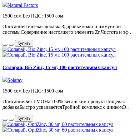
Natural Factors
1500 сом
Без НДС: 1500 сом
ОписаниеПищевая добавкаЗдоровье кожи и иммунной
системыСодержание настоящего элемента ZnЧистота и эф..
Купить
Соларай, Bio Zinc, 15 мг, 100 растительных капсул
Solaray
1500 сом
Без НДС: 1500 сом
Описание:Без ГМОНа 100% веганский продуктПищевая
добавкаБыстро усваиваетсяТройной комплекс с цинкомЭ..
Купить