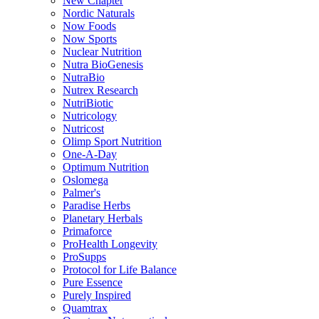
New Chapter
Nordic Naturals
Now Foods
Now Sports
Nuclear Nutrition
Nutra BioGenesis
NutraBio
Nutrex Research
NutriBiotic
Nutricology
Nutricost
Olimp Sport Nutrition
One-A-Day
Optimum Nutrition
Oslomega
Palmer's
Paradise Herbs
Planetary Herbals
Primaforce
ProHealth Longevity
ProSupps
Protocol for Life Balance
Pure Essence
Purely Inspired
Quamtrax