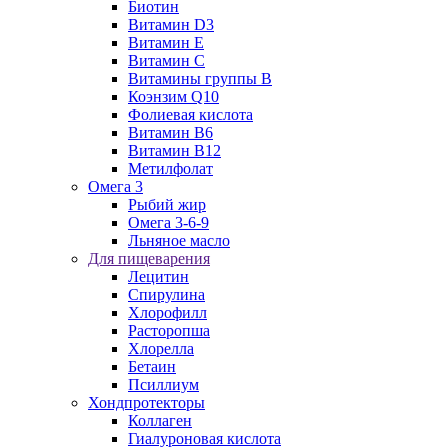
Биотин
Витамин D3
Витамин E
Витамин C
Витамины группы B
Коэнзим Q10
Фолиевая кислота
Витамин B6
Витамин B12
Метилфолат
Омега 3
Рыбий жир
Омега 3-6-9
Льняное масло
Для пищеварения
Лецитин
Спирулина
Хлорофилл
Расторопша
Хлорелла
Бетаин
Псиллиум
Хондпротекторы
Коллаген
Гиалуроновая кислота