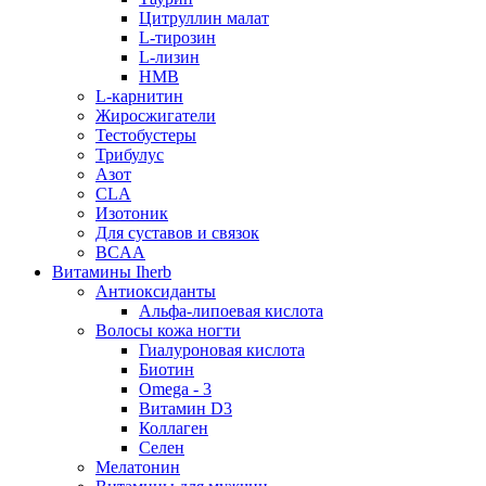
Цитруллин малат
L-тирозин
L-лизин
HMB
L-карнитин
Жиросжигатели
Тестобустеры
Трибулус
Азот
CLA
Изотоник
Для суставов и связок
BCAA
Витамины Iherb
Антиоксиданты
Альфа-липоевая кислота
Волосы кожа ногти
Гиалуроновая кислота
Биотин
Omega - 3
Витамин D3
Коллаген
Селен
Мелатонин