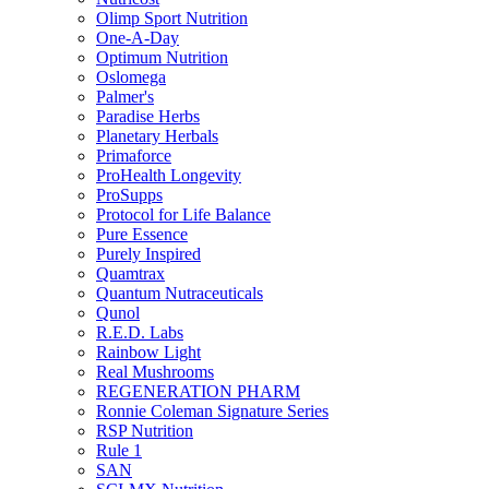
Olimp Sport Nutrition
One-A-Day
Optimum Nutrition
Oslomega
Palmer's
Paradise Herbs
Planetary Herbals
Primaforce
ProHealth Longevity
ProSupps
Protocol for Life Balance
Pure Essence
Purely Inspired
Quamtrax
Quantum Nutraceuticals
Qunol
R.E.D. Labs
Rainbow Light
Real Mushrooms
REGENERATION PHARM
Ronnie Coleman Signature Series
RSP Nutrition
Rule 1
SAN