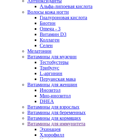
Антиоксиданты
Альфа-липоевая кислота
Волосы кожа ногти
Гиалуроновая кислота
Биотин
Omega - 3
Витамин D3
Коллаген
Селен
Мелатонин
Витамины для мужчин
Тестобустеры
Трибулус
L-аргинин
Перуанская мака
Витамины для женщин
Инозитол
Мио-инозитол
DHEA
Витамины для взрослых
Витамины для беременных
Витамины для кормящих
Витамины для иммунитета
Эхинацея
Хлорофилл