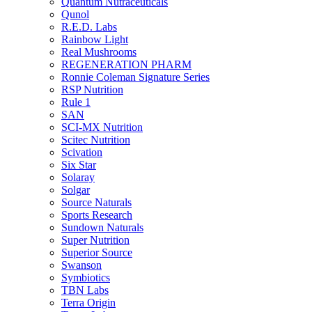
Quantum Nutraceuticals
Qunol
R.E.D. Labs
Rainbow Light
Real Mushrooms
REGENERATION PHARM
Ronnie Coleman Signature Series
RSP Nutrition
Rule 1
SAN
SCI-MX Nutrition
Scitec Nutrition
Scivation
Six Star
Solaray
Solgar
Source Naturals
Sports Research
Sundown Naturals
Super Nutrition
Superior Source
Swanson
Symbiotics
TBN Labs
Terra Origin