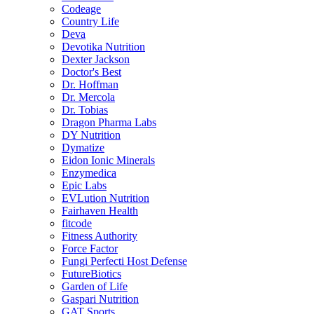
Codeage
Country Life
Deva
Devotika Nutrition
Dexter Jackson
Doctor's Best
Dr. Hoffman
Dr. Mercola
Dr. Tobias
Dragon Pharma Labs
DY Nutrition
Dymatize
Eidon Ionic Minerals
Enzymedica
Epic Labs
EVLution Nutrition
Fairhaven Health
fitcode
Fitness Authority
Force Factor
Fungi Perfecti Host Defense
FutureBiotics
Garden of Life
Gaspari Nutrition
GAT Sports