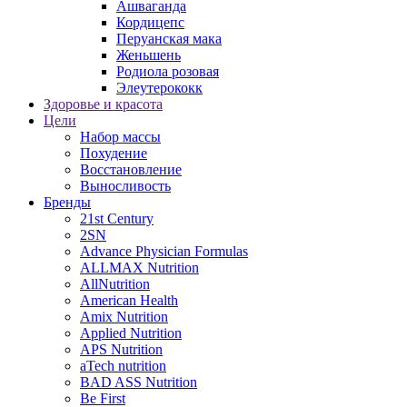
Ашваганда
Кордицепс
Перуанская мака
Женьшень
Родиола розовая
Элеутерококк
Здоровье и красота
Цели
Набор массы
Похудение
Восстановление
Выносливость
Бренды
21st Century
2SN
Advance Physician Formulas
ALLMAX Nutrition
AllNutrition
American Health
Amix Nutrition
Applied Nutrition
APS Nutrition
aTech nutrition
BAD ASS Nutrition
Be First