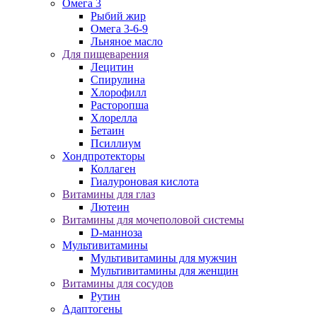
Омега 3
Рыбий жир
Омега 3-6-9
Льняное масло
Для пищеварения
Лецитин
Спирулина
Хлорофилл
Расторопша
Хлорелла
Бетаин
Псиллиум
Хондпротекторы
Коллаген
Гиалуроновая кислота
Витамины для глаз
Лютеин
Витамины для мочеполовой системы
D-манноза
Мультивитамины
Мультивитамины для мужчин
Мультивитамины для женщин
Витамины для сосудов
Рутин
Адаптогены