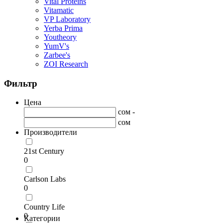
Vital Proteins
Vitamatic
VP Laboratory
Yerba Prima
Youtheory
YumV's
Zarbee's
ZOI Research
Фильтр
Цена
сом -
сом
Производители
21st Century
0
Carlson Labs
0
Country Life
0
Категории