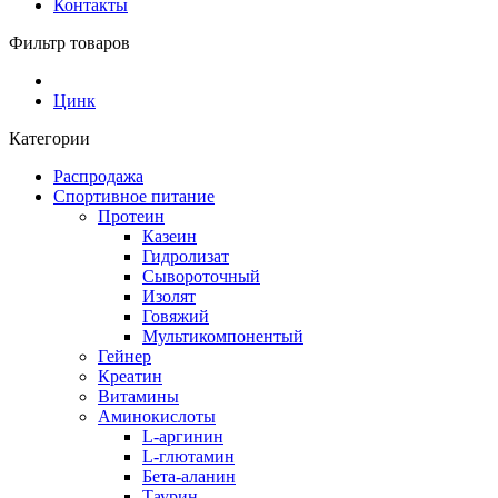
Контакты
Фильтр товаров
Цинк
Категории
Распродажа
Спортивное питание
Протеин
Казеин
Гидролизат
Сывороточный
Изолят
Говяжий
Мультикомпонентый
Гейнер
Креатин
Витамины
Аминокислоты
L-аргинин
L-глютамин
Бета-аланин
Таурин