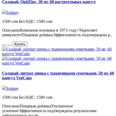
Соларай, OptiZinc, 30 мг, 60 растительных капсул
Solaray
1500 сом
Без НДС: 1500 сом
ОписаниеКомпания основана в 1973 году+Укрепляет
иммунитетПищевая добавкаЭффективность подтверждена р..
Купить
Соларай, цитрат цинка с тыквенными семечками, 50 мг, 60
капсул VegCaps
Solaray
1500 сом
Без НДС: 1500 сом
ОписаниеПищевая добавкаУлучшенное
усвоениеЭффективность подтверждена результатами
лабораторных иссле..