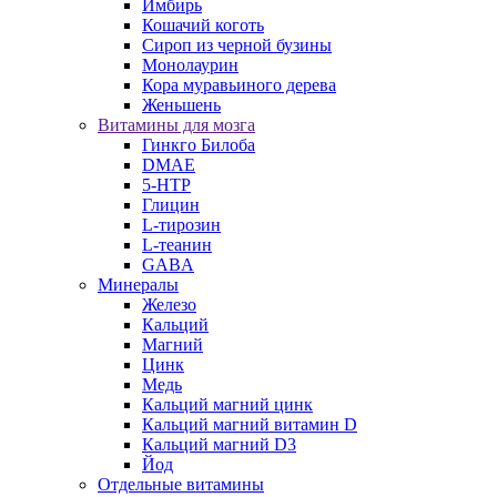
Имбирь
Кошачий коготь
Сироп из черной бузины
Монолаурин
Кора муравьиного дерева
Женьшень
Витамины для мозга
Гинкго Билоба
DMAE
5-HTP
Глицин
L-тирозин
L-теанин
GABA
Минералы
Железо
Кальций
Магний
Цинк
Медь
Кальций магний цинк
Кальций магний витамин D
Кальций магний D3
Йод
Отдельные витамины