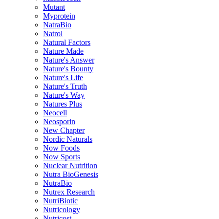
Mutant
Myprotein
NatraBio
Natrol
Natural Factors
Nature Made
Nature's Answer
Nature's Bounty
Nature's Life
Nature's Truth
Nature's Way
Natures Plus
Neocell
Neosporin
New Chapter
Nordic Naturals
Now Foods
Now Sports
Nuclear Nutrition
Nutra BioGenesis
NutraBio
Nutrex Research
NutriBiotic
Nutricology
Nutricost