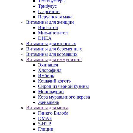
Тестобустеры
Трибулус
L-аргинин
Перуанская мака
Витамины для женщин
Инозитол
Мио-инозитол
DHEA
Витамины для взрослых
Витамины для беременных
Витамины для кормящих
Витамины для иммунитета
Эхинацея
Хлорофилл
Имбирь
Кошачий коготь
Сироп из черной бузины
Монолаурин
Кора муравьиного дерева
Женьшень
Витамины для мозга
Гинкго Билоба
DMAE
5-HTP
Глицин