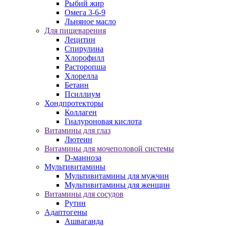
Рыбий жир
Омега 3-6-9
Льняное масло
Для пищеварения
Лецитин
Спирулина
Хлорофилл
Расторопша
Хлорелла
Бетаин
Псиллиум
Хондпротекторы
Коллаген
Гиалуроновая кислота
Витамины для глаз
Лютеин
Витамины для мочеполовой системы
D-манноза
Мультивитамины
Мультивитамины для мужчин
Мультивитамины для женщин
Витамины для сосудов
Рутин
Адаптогены
Ашваганда