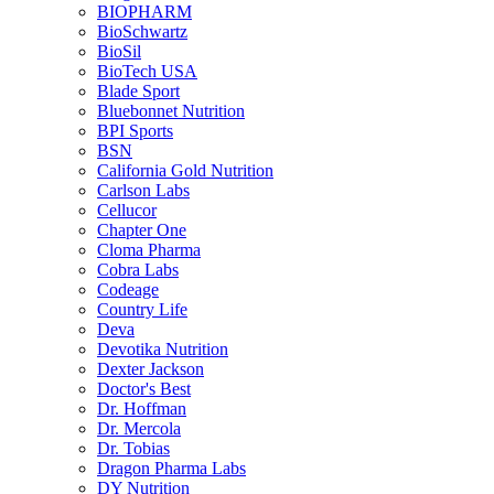
BIOPHARM
BioSchwartz
BioSil
BioTech USA
Blade Sport
Bluebonnet Nutrition
BPI Sports
BSN
California Gold Nutrition
Carlson Labs
Cellucor
Chapter One
Cloma Pharma
Cobra Labs
Codeage
Country Life
Deva
Devotika Nutrition
Dexter Jackson
Doctor's Best
Dr. Hoffman
Dr. Mercola
Dr. Tobias
Dragon Pharma Labs
DY Nutrition