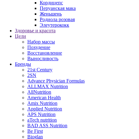
Кордицепс
Перуанская мака
Женьшень
Родиола розовая
Элеутерококк
Здоровье и красота
Цели
Набор массы
Похудение
Восстановление
Выносливость
Бренды
21st Century
2SN
Advance Physician Formulas
ALLMAX Nutrition
AllNutrition
American Health
Amix Nutrition
Applied Nutrition
APS Nutrition
aTech nutrition
BAD ASS Nutrition
Be First
Bioglan