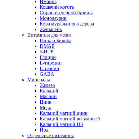
Имбирь
Кошачий коготь
Сироп из черной бузины
Монолаурин
Кора муравьиного дерева
Женьшень
Витамины для мозга
Гинкго Билоба
DMAE
5-HTP
Глицин
L-тирозин
L-теанин
GABA
Минералы
Железо
Кальций
Магний
Цинк
Медь
Кальций магний цинк
Кальций магний витамин D
Кальций магний D3
Йод
Отдельные витамины