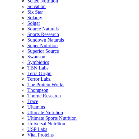
Scitec Nutrition
Scivation
Six Star
Solaray
Solgar
Source Naturals
Sports Research
Sundown Naturals
Super Nutrition
Superior Source
Swanson
Symbiotics
TBN Labs
Terra Origin
Terror Labz
The Protein Works
Thompson
Thorne Research
Trace
Ultamins
Ultimate Nutrition
Ultimate Sports Nutrition
Universal Nutrition
USP Labs
Vital Proteins