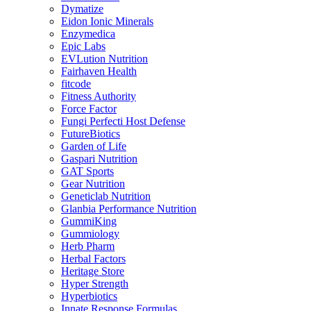
Dymatize
Eidon Ionic Minerals
Enzymedica
Epic Labs
EVLution Nutrition
Fairhaven Health
fitcode
Fitness Authority
Force Factor
Fungi Perfecti Host Defense
FutureBiotics
Garden of Life
Gaspari Nutrition
GAT Sports
Gear Nutrition
Geneticlab Nutrition
Glanbia Performance Nutrition
GummiKing
Gummiology
Herb Pharm
Herbal Factors
Heritage Store
Hyper Strength
Hyperbiotics
Innate Response Formulas