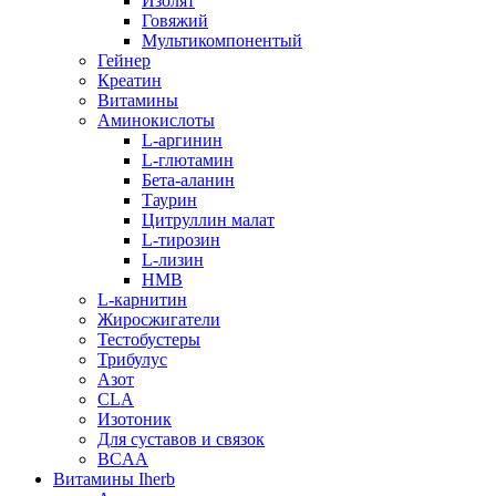
Изолят
Говяжий
Мультикомпонентый
Гейнер
Креатин
Витамины
Аминокислоты
L-аргинин
L-глютамин
Бета-аланин
Таурин
Цитруллин малат
L-тирозин
L-лизин
HMB
L-карнитин
Жиросжигатели
Тестобустеры
Трибулус
Азот
CLA
Изотоник
Для суставов и связок
BCAA
Витамины Iherb