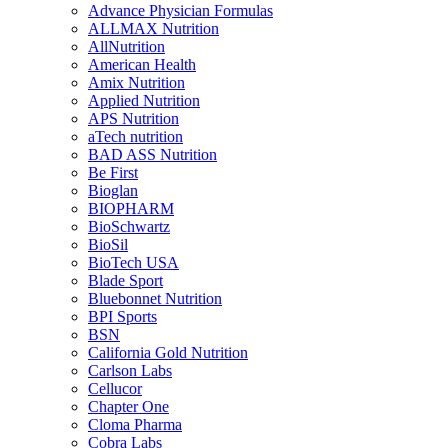
Advance Physician Formulas
ALLMAX Nutrition
AllNutrition
American Health
Amix Nutrition
Applied Nutrition
APS Nutrition
aTech nutrition
BAD ASS Nutrition
Be First
Bioglan
BIOPHARM
BioSchwartz
BioSil
BioTech USA
Blade Sport
Bluebonnet Nutrition
BPI Sports
BSN
California Gold Nutrition
Carlson Labs
Cellucor
Chapter One
Cloma Pharma
Cobra Labs