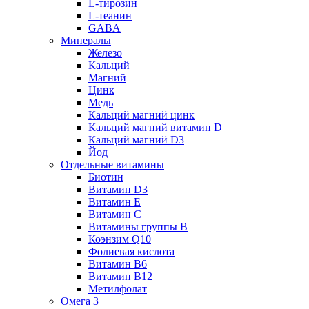
L-тирозин
L-теанин
GABA
Минералы
Железо
Кальций
Магний
Цинк
Медь
Кальций магний цинк
Кальций магний витамин D
Кальций магний D3
Йод
Отдельные витамины
Биотин
Витамин D3
Витамин E
Витамин C
Витамины группы B
Коэнзим Q10
Фолиевая кислота
Витамин B6
Витамин B12
Метилфолат
Омега 3