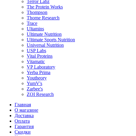
Terror Labz
The Protein Works
Thompson
Thorne Research
Trace
Ultamins
Ultimate Nutrition
Ultimate Sports Nutrition
Universal Nutrition
USP Labs
Vital Proteins
Vitamatic
VP Laboratory
Yerba Prima
Youtheory
YumV's
Zarbee's
ZOI Research
Главная
О магазине
Доставка
Оплата
Гарантия
Скидки