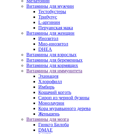
Мелатонин
Витамины для мужчин
Тестобустеры
Трибулус
L-аргинин
Перуанская мака
Витамины для женщин
Инозитол
Мио-инозитол
DHEA
Витамины для взрослых
Витамины для беременных
Витамины для кормящих
Витамины для иммунитета
Эхинацея
Хлорофилл
Имбирь
Кошачий коготь
Сироп из черной бузины
Монолаурин
Кора муравьиного дерева
Женьшень
Витамины для мозга
Гинкго Билоба
DMAE