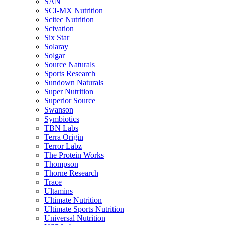
SAN
SCI-MX Nutrition
Scitec Nutrition
Scivation
Six Star
Solaray
Solgar
Source Naturals
Sports Research
Sundown Naturals
Super Nutrition
Superior Source
Swanson
Symbiotics
TBN Labs
Terra Origin
Terror Labz
The Protein Works
Thompson
Thorne Research
Trace
Ultamins
Ultimate Nutrition
Ultimate Sports Nutrition
Universal Nutrition