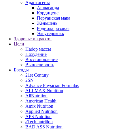
Адаптогены
Ашваганда
Кордицепс
Перуанская мака
Женьшень
Родиола розовая
Элеутерококк
Здоровье и красота
Цели
Набор массы
Похудение
Восстановление
Выносливость
Бренды
21st Century
2SN
Advance Physician Formulas
ALLMAX Nutrition
AllNutrition
American Health
Amix Nutrition
Applied Nutrition
APS Nutrition
aTech nutrition
BAD ASS Nutrition