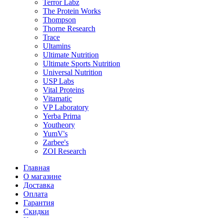
Terror Labz
The Protein Works
Thompson
Thorne Research
Trace
Ultamins
Ultimate Nutrition
Ultimate Sports Nutrition
Universal Nutrition
USP Labs
Vital Proteins
Vitamatic
VP Laboratory
Yerba Prima
Youtheory
YumV's
Zarbee's
ZOI Research
Главная
О магазине
Доставка
Оплата
Гарантия
Скидки