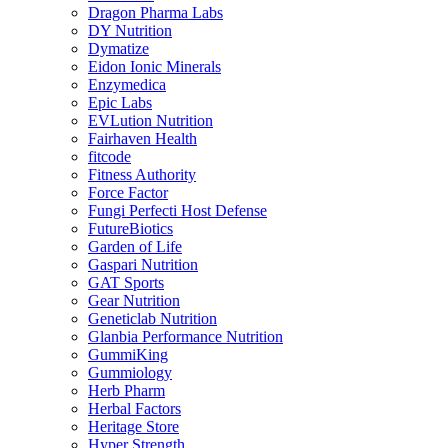
Dragon Pharma Labs
DY Nutrition
Dymatize
Eidon Ionic Minerals
Enzymedica
Epic Labs
EVLution Nutrition
Fairhaven Health
fitcode
Fitness Authority
Force Factor
Fungi Perfecti Host Defense
FutureBiotics
Garden of Life
Gaspari Nutrition
GAT Sports
Gear Nutrition
Geneticlab Nutrition
Glanbia Performance Nutrition
GummiKing
Gummiology
Herb Pharm
Herbal Factors
Heritage Store
Hyper Strength