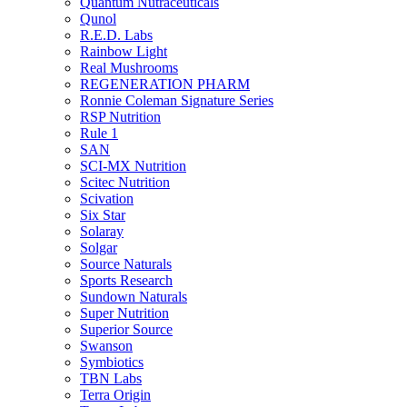
Quantum Nutraceuticals
Qunol
R.E.D. Labs
Rainbow Light
Real Mushrooms
REGENERATION PHARM
Ronnie Coleman Signature Series
RSP Nutrition
Rule 1
SAN
SCI-MX Nutrition
Scitec Nutrition
Scivation
Six Star
Solaray
Solgar
Source Naturals
Sports Research
Sundown Naturals
Super Nutrition
Superior Source
Swanson
Symbiotics
TBN Labs
Terra Origin