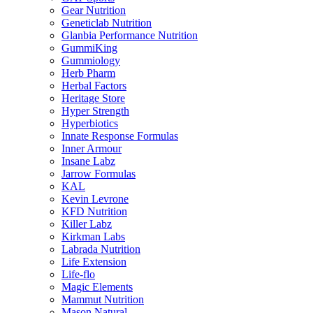
Gear Nutrition
Geneticlab Nutrition
Glanbia Performance Nutrition
GummiKing
Gummiology
Herb Pharm
Herbal Factors
Heritage Store
Hyper Strength
Hyperbiotics
Innate Response Formulas
Inner Armour
Insane Labz
Jarrow Formulas
KAL
Kevin Levrone
KFD Nutrition
Killer Labz
Kirkman Labs
Labrada Nutrition
Life Extension
Life-flo
Magic Elements
Mammut Nutrition
Mason Natural