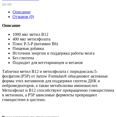
Описание
Отзывов (0)
Описание
1000 мкг метил B12
400 мкг метилфолата
Плюс P-5-P (витамин B6)
Пищевая добавка
Источник энергии и поддержка работы мозга
Без глютена
Подходит для вегетарианцев и веганов
Таблетки метил В12 и метилфолата с пиридоксаль-5-
фосфатом (P5P) от Jarrow Formulas® объединяют активные
формы этих витаминов для поддержки синтеза ДНК и
нейромедиаторов, а также метаболизма аминокислот.
Метилфолат и B12 способствуют превращению гомоцистеина
в метионин, а P5P зависимые ферменты превращают
гомоцистеин в цистеин.