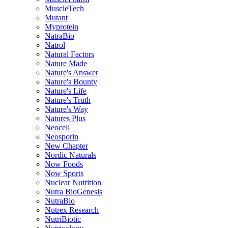
MuscleTech
Mutant
Myprotein
NatraBio
Natrol
Natural Factors
Nature Made
Nature's Answer
Nature's Bounty
Nature's Life
Nature's Truth
Nature's Way
Natures Plus
Neocell
Neosporin
New Chapter
Nordic Naturals
Now Foods
Now Sports
Nuclear Nutrition
Nutra BioGenesis
NutraBio
Nutrex Research
NutriBiotic