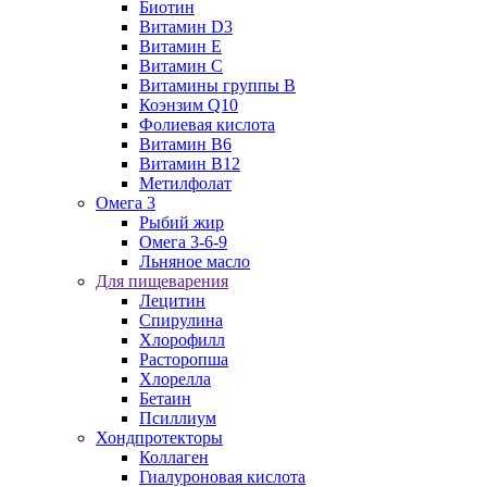
Биотин
Витамин D3
Витамин E
Витамин C
Витамины группы B
Коэнзим Q10
Фолиевая кислота
Витамин B6
Витамин B12
Метилфолат
Омега 3
Рыбий жир
Омега 3-6-9
Льняное масло
Для пищеварения
Лецитин
Спирулина
Хлорофилл
Расторопша
Хлорелла
Бетаин
Псиллиум
Хондпротекторы
Коллаген
Гиалуроновая кислота