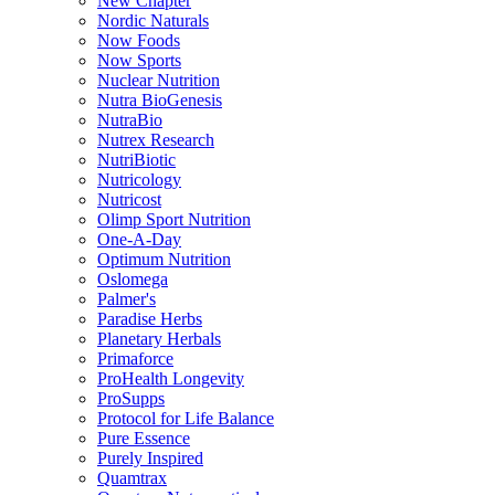
New Chapter
Nordic Naturals
Now Foods
Now Sports
Nuclear Nutrition
Nutra BioGenesis
NutraBio
Nutrex Research
NutriBiotic
Nutricology
Nutricost
Olimp Sport Nutrition
One-A-Day
Optimum Nutrition
Oslomega
Palmer's
Paradise Herbs
Planetary Herbals
Primaforce
ProHealth Longevity
ProSupps
Protocol for Life Balance
Pure Essence
Purely Inspired
Quamtrax