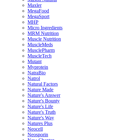
Maxler
MegaFood
MegaSport
MHP
Micro Ingredients
MRM Nutrition
Muscle Nutrition
MuscleMeds
MusclePharm
MuscleTech
Mutant
Myprotein
NatraBio
Natrol
Natural Factors
Nature Made
Nature's Answer
Nature's Bounty
Nature's Life
Nature's Truth
Nature's Way
Natures Plus
Neocell
Neosporin