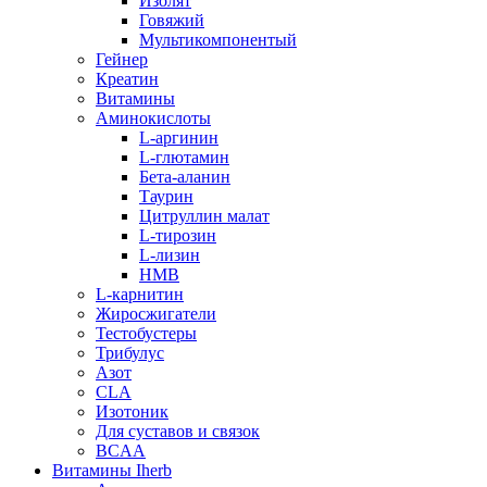
Изолят
Говяжий
Мультикомпонентый
Гейнер
Креатин
Витамины
Аминокислоты
L-аргинин
L-глютамин
Бета-аланин
Таурин
Цитруллин малат
L-тирозин
L-лизин
HMB
L-карнитин
Жиросжигатели
Тестобустеры
Трибулус
Азот
CLA
Изотоник
Для суставов и связок
BCAA
Витамины Iherb