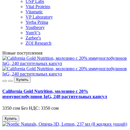
USP Labs
Vital Proteins
Vitamatic
VP Laboratory
Yerba Prima
Youtheory
YumV's
Zarbee's
ZOI Research
Новые поступления
Купить
California Gold Nutrition, молозиво с 20%
иммуноглобулинов IgG, 240 растительных капсул
3350 сом
Без НДС: 3350 сом
Купить