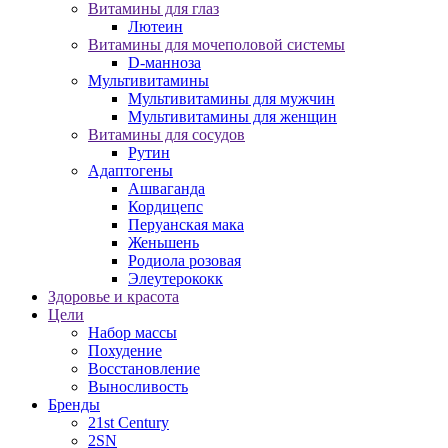
Витамины для глаз
Лютеин
Витамины для мочеполовой системы
D-манноза
Мультивитамины
Мультивитамины для мужчин
Мультивитамины для женщин
Витамины для сосудов
Рутин
Адаптогены
Ашваганда
Кордицепс
Перуанская мака
Женьшень
Родиола розовая
Элеутерококк
Здоровье и красота
Цели
Набор массы
Похудение
Восстановление
Выносливость
Бренды
21st Century
2SN