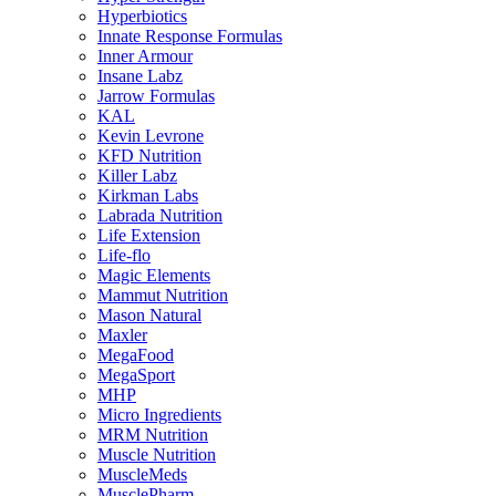
Hyperbiotics
Innate Response Formulas
Inner Armour
Insane Labz
Jarrow Formulas
KAL
Kevin Levrone
KFD Nutrition
Killer Labz
Kirkman Labs
Labrada Nutrition
Life Extension
Life-flo
Magic Elements
Mammut Nutrition
Mason Natural
Maxler
MegaFood
MegaSport
MHP
Micro Ingredients
MRM Nutrition
Muscle Nutrition
MuscleMeds
MusclePharm