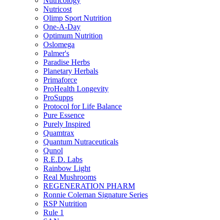
Nutricology
Nutricost
Olimp Sport Nutrition
One-A-Day
Optimum Nutrition
Oslomega
Palmer's
Paradise Herbs
Planetary Herbals
Primaforce
ProHealth Longevity
ProSupps
Protocol for Life Balance
Pure Essence
Purely Inspired
Quamtrax
Quantum Nutraceuticals
Qunol
R.E.D. Labs
Rainbow Light
Real Mushrooms
REGENERATION PHARM
Ronnie Coleman Signature Series
RSP Nutrition
Rule 1