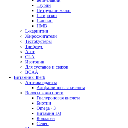
Бета-аланин
Таурин
Цитруллин малат
L-тирозин
L-лизин
HMB
L-карнитин
Жиросжигатели
Тестобустеры
Трибулус
Азот
CLA
Изотоник
Для суставов и связок
BCAA
Витамины Iherb
Антиоксиданты
Альфа-липоевая кислота
Волосы кожа ногти
Гиалуроновая кислота
Биотин
Omega - 3
Витамин D3
Коллаген
Селен