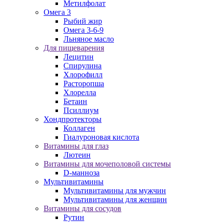
Метилфолат
Омега 3
Рыбий жир
Омега 3-6-9
Льняное масло
Для пищеварения
Лецитин
Спирулина
Хлорофилл
Расторопша
Хлорелла
Бетаин
Псиллиум
Хондпротекторы
Коллаген
Гиалуроновая кислота
Витамины для глаз
Лютеин
Витамины для мочеполовой системы
D-манноза
Мультивитамины
Мультивитамины для мужчин
Мультивитамины для женщин
Витамины для сосудов
Рутин