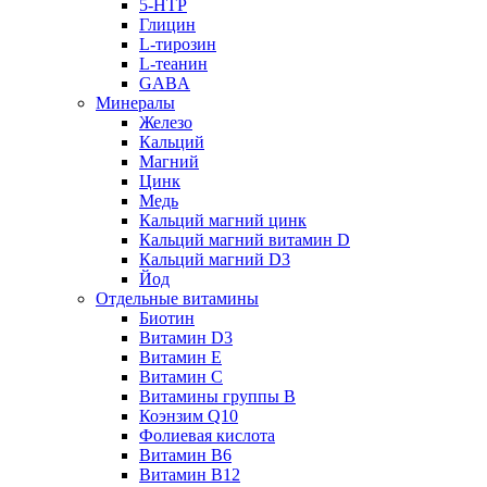
5-HTP
Глицин
L-тирозин
L-теанин
GABA
Минералы
Железо
Кальций
Магний
Цинк
Медь
Кальций магний цинк
Кальций магний витамин D
Кальций магний D3
Йод
Отдельные витамины
Биотин
Витамин D3
Витамин E
Витамин C
Витамины группы B
Коэнзим Q10
Фолиевая кислота
Витамин B6
Витамин B12