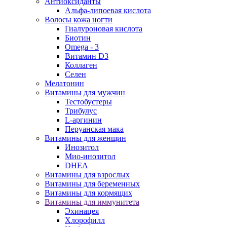
Антиоксиданты
Альфа-липоевая кислота
Волосы кожа ногти
Гиалуроновая кислота
Биотин
Omega - 3
Витамин D3
Коллаген
Селен
Мелатонин
Витамины для мужчин
Тестобустеры
Трибулус
L-аргинин
Перуанская мака
Витамины для женщин
Инозитол
Мио-инозитол
DHEA
Витамины для взрослых
Витамины для беременных
Витамины для кормящих
Витамины для иммунитета
Эхинацея
Хлорофилл