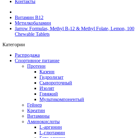
Контакты
Витамин B12
Метилкобаламин
Jarrow Formulas, Methyl B-12 & Methyl Folate, Lemon, 100
Chewable Tablets
Категории
Распродажа
Спортивное питание
Протеин
Казеин
Гидролизат
Сывороточный
Изолят
Говяжий
Мультикомпонентый
Гейнер
Креатин
Витамины
Аминокислоты
L-аргинин
L-глютамин