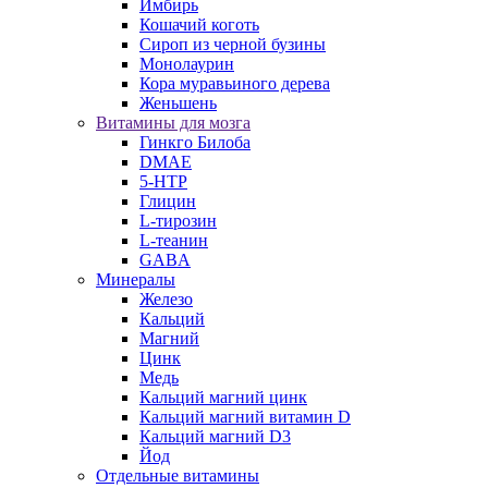
Имбирь
Кошачий коготь
Сироп из черной бузины
Монолаурин
Кора муравьиного дерева
Женьшень
Витамины для мозга
Гинкго Билоба
DMAE
5-HTP
Глицин
L-тирозин
L-теанин
GABA
Минералы
Железо
Кальций
Магний
Цинк
Медь
Кальций магний цинк
Кальций магний витамин D
Кальций магний D3
Йод
Отдельные витамины