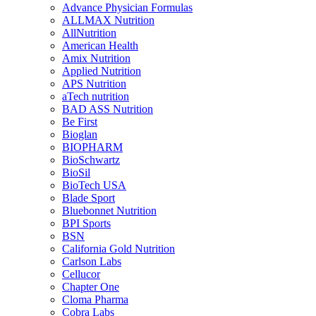
Advance Physician Formulas
ALLMAX Nutrition
AllNutrition
American Health
Amix Nutrition
Applied Nutrition
APS Nutrition
aTech nutrition
BAD ASS Nutrition
Be First
Bioglan
BIOPHARM
BioSchwartz
BioSil
BioTech USA
Blade Sport
Bluebonnet Nutrition
BPI Sports
BSN
California Gold Nutrition
Carlson Labs
Cellucor
Chapter One
Cloma Pharma
Cobra Labs