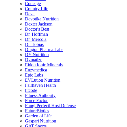
Codeage
Country Life
Deva
Devotika Nutrition
Dexter Jackson
Doctor's Best
Dr. Hoffman
Dr. Mercola
Dr. Tobias
Dragon Pharma Labs
DY Nutrition
Dymatize
Eidon Ionic Minerals
Enzymedica
Epic Labs
EVLution Nutrition
Fairhaven Health
fitcode
Fitness Authority
Force Factor
Fungi Perfecti Host Defense
FutureBiotics
Garden of Life
Gaspari Nutrition
GAT Sports