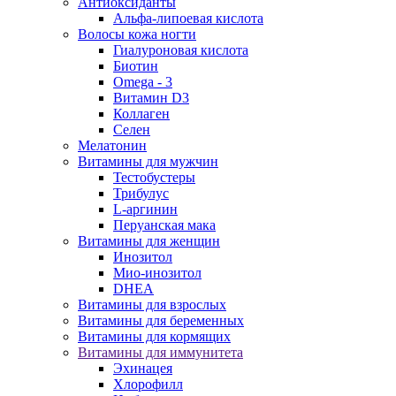
Антиоксиданты
Альфа-липоевая кислота
Волосы кожа ногти
Гиалуроновая кислота
Биотин
Omega - 3
Витамин D3
Коллаген
Селен
Мелатонин
Витамины для мужчин
Тестобустеры
Трибулус
L-аргинин
Перуанская мака
Витамины для женщин
Инозитол
Мио-инозитол
DHEA
Витамины для взрослых
Витамины для беременных
Витамины для кормящих
Витамины для иммунитета
Эхинацея
Хлорофилл