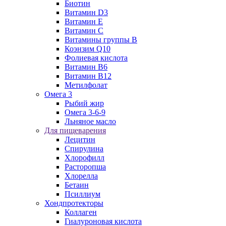
Биотин
Витамин D3
Витамин E
Витамин C
Витамины группы B
Коэнзим Q10
Фолиевая кислота
Витамин B6
Витамин B12
Метилфолат
Омега 3
Рыбий жир
Омега 3-6-9
Льняное масло
Для пищеварения
Лецитин
Спирулина
Хлорофилл
Расторопша
Хлорелла
Бетаин
Псиллиум
Хондпротекторы
Коллаген
Гиалуроновая кислота