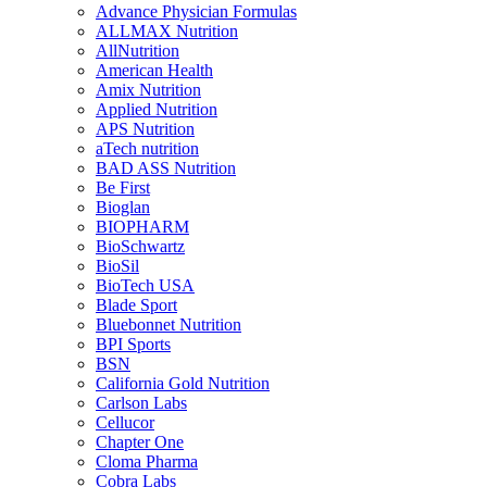
Advance Physician Formulas
ALLMAX Nutrition
AllNutrition
American Health
Amix Nutrition
Applied Nutrition
APS Nutrition
aTech nutrition
BAD ASS Nutrition
Be First
Bioglan
BIOPHARM
BioSchwartz
BioSil
BioTech USA
Blade Sport
Bluebonnet Nutrition
BPI Sports
BSN
California Gold Nutrition
Carlson Labs
Cellucor
Chapter One
Cloma Pharma
Cobra Labs