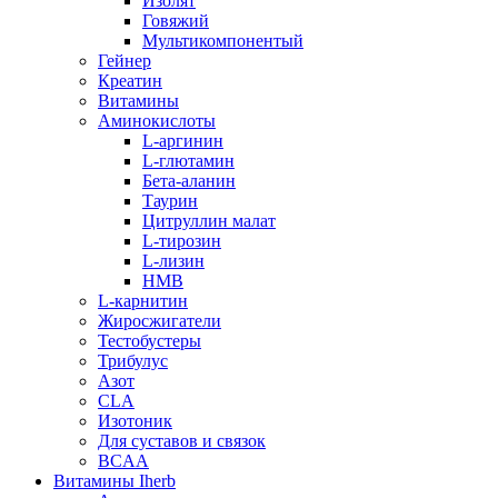
Изолят
Говяжий
Мультикомпонентый
Гейнер
Креатин
Витамины
Аминокислоты
L-аргинин
L-глютамин
Бета-аланин
Таурин
Цитруллин малат
L-тирозин
L-лизин
HMB
L-карнитин
Жиросжигатели
Тестобустеры
Трибулус
Азот
CLA
Изотоник
Для суставов и связок
BCAA
Витамины Iherb