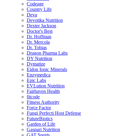
Codeage
Country Life
Deva
Devotika Nutrition
Dexter Jackson
Doctor's Best
Dr. Hoffman
Dr. Mercola
Dr. Tobias
Dragon Pharma Labs
DY Nutrition
Dymatize
Eidon Ionic Minerals
Enzymedica
Epic Labs
EVLution Nutrition
Fairhaven Health
fitcode
Fitness Authority
Force Factor
Fungi Perfecti Host Defense
FutureBiotics
Garden of Life
Gaspari Nutrition
GAT Sports