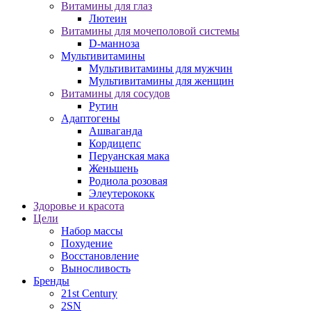
Витамины для глаз
Лютеин
Витамины для мочеполовой системы
D-манноза
Мультивитамины
Мультивитамины для мужчин
Мультивитамины для женщин
Витамины для сосудов
Рутин
Адаптогены
Ашваганда
Кордицепс
Перуанская мака
Женьшень
Родиола розовая
Элеутерококк
Здоровье и красота
Цели
Набор массы
Похудение
Восстановление
Выносливость
Бренды
21st Century
2SN