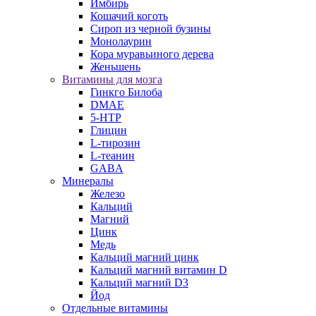
Имбирь
Кошачий коготь
Сироп из черной бузины
Монолаурин
Кора муравьиного дерева
Женьшень
Витамины для мозга
Гинкго Билоба
DMAE
5-HTP
Глицин
L-тирозин
L-теанин
GABA
Минералы
Железо
Кальций
Магний
Цинк
Медь
Кальций магний цинк
Кальций магний витамин D
Кальций магний D3
Йод
Отдельные витамины