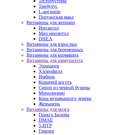
Тестобустеры
Трибулус
L-аргинин
Перуанская мака
Витамины для женщин
Инозитол
Мио-инозитол
DHEA
Витамины для взрослых
Витамины для беременных
Витамины для кормящих
Витамины для иммунитета
Эхинацея
Хлорофилл
Имбирь
Кошачий коготь
Сироп из черной бузины
Монолаурин
Кора муравьиного дерева
Женьшень
Витамины для мозга
Гинкго Билоба
DMAE
5-HTP
Глицин