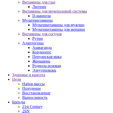
Витамины для глаз
Лютеин
Витамины для мочеполовой системы
D-манноза
Мультивитамины
Мультивитамины для мужчин
Мультивитамины для женщин
Витамины для сосудов
Рутин
Адаптогены
Ашваганда
Кордицепс
Перуанская мака
Женьшень
Родиола розовая
Элеутерококк
Здоровье и красота
Цели
Набор массы
Похудение
Восстановление
Выносливость
Бренды
21st Century
2SN