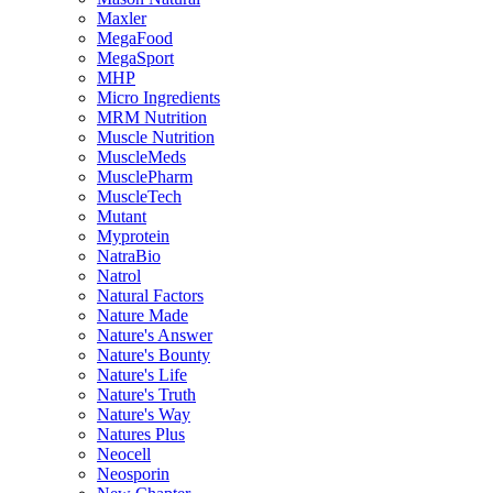
Maxler
MegaFood
MegaSport
MHP
Micro Ingredients
MRM Nutrition
Muscle Nutrition
MuscleMeds
MusclePharm
MuscleTech
Mutant
Myprotein
NatraBio
Natrol
Natural Factors
Nature Made
Nature's Answer
Nature's Bounty
Nature's Life
Nature's Truth
Nature's Way
Natures Plus
Neocell
Neosporin