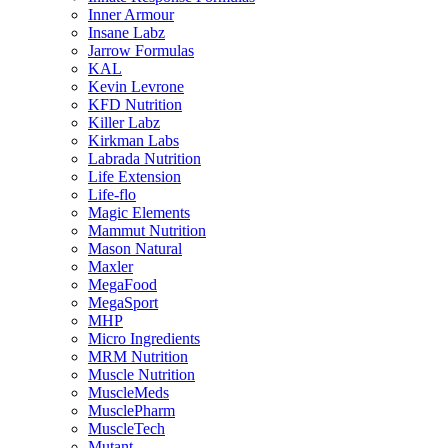
Inner Armour
Insane Labz
Jarrow Formulas
KAL
Kevin Levrone
KFD Nutrition
Killer Labz
Kirkman Labs
Labrada Nutrition
Life Extension
Life-flo
Magic Elements
Mammut Nutrition
Mason Natural
Maxler
MegaFood
MegaSport
MHP
Micro Ingredients
MRM Nutrition
Muscle Nutrition
MuscleMeds
MusclePharm
MuscleTech
Mutant