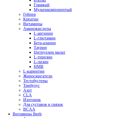
Изолят
Говяжий
Мультикомпонентый
Гейнер
Креатин
Витамины
Аминокислоты
L-аргинин
L-глютамин
Бета-аланин
Таурин
Цитруллин малат
L-тирозин
L-лизин
HMB
L-карнитин
Жиросжигатели
Тестобустеры
Трибулус
Азот
CLA
Изотоник
Для суставов и связок
BCAA
Витамины Iherb