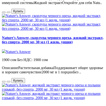
иммунной системыЖидкий экстрактОткройте для себя Natu..
Купить
Nature's Answer, скорлупа черного ореха, жидкий экстракт,
без спирта, 2000 мг, 30 мл (1 жидк. унция)
Nature's Answer
1900 сом
Без НДС: 1900 сом
ОписаниеРастительная добавкаПоддерживает общее здоровье
и хорошее самочувствие2000 мг в 1 порцииБез ..
Купить