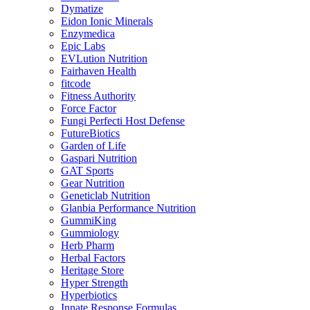
Dymatize
Eidon Ionic Minerals
Enzymedica
Epic Labs
EVLution Nutrition
Fairhaven Health
fitcode
Fitness Authority
Force Factor
Fungi Perfecti Host Defense
FutureBiotics
Garden of Life
Gaspari Nutrition
GAT Sports
Gear Nutrition
Geneticlab Nutrition
Glanbia Performance Nutrition
GummiKing
Gummiology
Herb Pharm
Herbal Factors
Heritage Store
Hyper Strength
Hyperbiotics
Innate Response Formulas