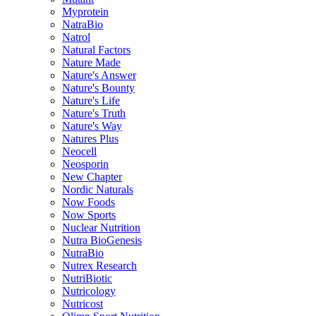
Myprotein
NatraBio
Natrol
Natural Factors
Nature Made
Nature's Answer
Nature's Bounty
Nature's Life
Nature's Truth
Nature's Way
Natures Plus
Neocell
Neosporin
New Chapter
Nordic Naturals
Now Foods
Now Sports
Nuclear Nutrition
Nutra BioGenesis
NutraBio
Nutrex Research
NutriBiotic
Nutricology
Nutricost