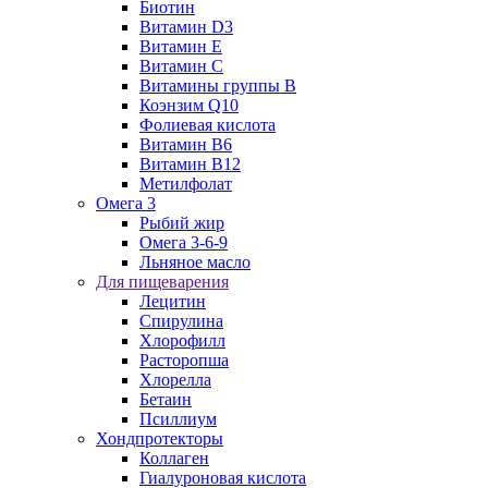
Биотин
Витамин D3
Витамин E
Витамин C
Витамины группы B
Коэнзим Q10
Фолиевая кислота
Витамин B6
Витамин B12
Метилфолат
Омега 3
Рыбий жир
Омега 3-6-9
Льняное масло
Для пищеварения
Лецитин
Спирулина
Хлорофилл
Расторопша
Хлорелла
Бетаин
Псиллиум
Хондпротекторы
Коллаген
Гиалуроновая кислота