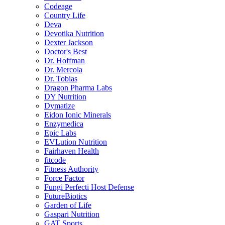
Codeage
Country Life
Deva
Devotika Nutrition
Dexter Jackson
Doctor's Best
Dr. Hoffman
Dr. Mercola
Dr. Tobias
Dragon Pharma Labs
DY Nutrition
Dymatize
Eidon Ionic Minerals
Enzymedica
Epic Labs
EVLution Nutrition
Fairhaven Health
fitcode
Fitness Authority
Force Factor
Fungi Perfecti Host Defense
FutureBiotics
Garden of Life
Gaspari Nutrition
GAT Sports