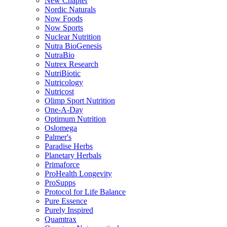
New Chapter
Nordic Naturals
Now Foods
Now Sports
Nuclear Nutrition
Nutra BioGenesis
NutraBio
Nutrex Research
NutriBiotic
Nutricology
Nutricost
Olimp Sport Nutrition
One-A-Day
Optimum Nutrition
Oslomega
Palmer's
Paradise Herbs
Planetary Herbals
Primaforce
ProHealth Longevity
ProSupps
Protocol for Life Balance
Pure Essence
Purely Inspired
Quamtrax