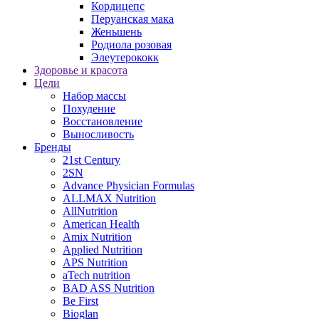
Кордицепс
Перуанская мака
Женьшень
Родиола розовая
Элеутерококк
Здоровье и красота
Цели
Набор массы
Похудение
Восстановление
Выносливость
Бренды
21st Century
2SN
Advance Physician Formulas
ALLMAX Nutrition
AllNutrition
American Health
Amix Nutrition
Applied Nutrition
APS Nutrition
aTech nutrition
BAD ASS Nutrition
Be First
Bioglan