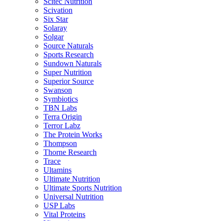
Scitec Nutrition
Scivation
Six Star
Solaray
Solgar
Source Naturals
Sports Research
Sundown Naturals
Super Nutrition
Superior Source
Swanson
Symbiotics
TBN Labs
Terra Origin
Terror Labz
The Protein Works
Thompson
Thorne Research
Trace
Ultamins
Ultimate Nutrition
Ultimate Sports Nutrition
Universal Nutrition
USP Labs
Vital Proteins