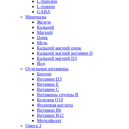
L-тирозин
L-теанин
GABA
Минералы
Железо
Кальций
Магний
Цинк
Медь
Кальций магний цинк
Кальций магний витамин D
Кальций магний D3
Йод
Отдельные витамины
Биотин
Витамин D3
Витамин E
Витамин C
Витамины группы B
Коэнзим Q10
Фолиевая кислота
Витамин B6
Витамин B12
Метилфолат
Омега 3