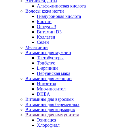
Антиоксиданты
Альфа-липоевая кислота
Волосы кожа ногти
Гиалуроновая кислота
Биотин
Omega - 3
Витамин D3
Коллаген
Селен
Мелатонин
Витамины для мужчин
Тестобустеры
Трибулус
L-аргинин
Перуанская мака
Витамины для женщин
Инозитол
Мио-инозитол
DHEA
Витамины для взрослых
Витамины для беременных
Витамины для кормящих
Витамины для иммунитета
Эхинацея
Хлорофилл