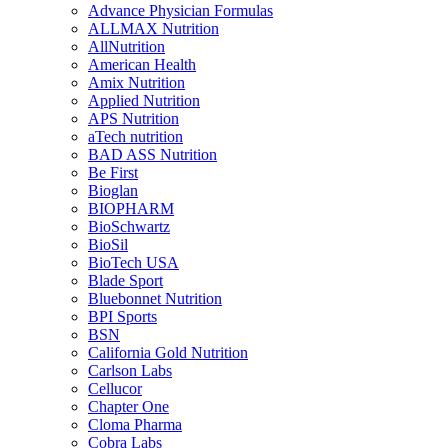
Advance Physician Formulas
ALLMAX Nutrition
AllNutrition
American Health
Amix Nutrition
Applied Nutrition
APS Nutrition
aTech nutrition
BAD ASS Nutrition
Be First
Bioglan
BIOPHARM
BioSchwartz
BioSil
BioTech USA
Blade Sport
Bluebonnet Nutrition
BPI Sports
BSN
California Gold Nutrition
Carlson Labs
Cellucor
Chapter One
Cloma Pharma
Cobra Labs