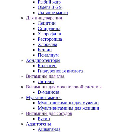
Рыбий жир
Омега 3-6-9
Льняное масло
Для пищеварения
Лецитин
Спирулина
Хлорофилл
Расторопша
Хлорелла
Бетаин
Псиллиум
Хондпротекторы
Коллаген
Гиалуроновая кислота
Витамины для глаз
Лютеин
Витамины для мочеполовой системы
D-манноза
Мультивитамины
Мультивитамины для мужчин
Мультивитамины для женщин
Витамины для сосудов
Рутин
Адаптогены
Ашваганда