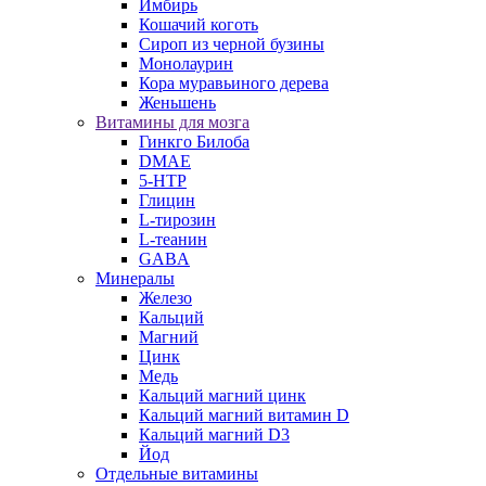
Имбирь
Кошачий коготь
Сироп из черной бузины
Монолаурин
Кора муравьиного дерева
Женьшень
Витамины для мозга
Гинкго Билоба
DMAE
5-HTP
Глицин
L-тирозин
L-теанин
GABA
Минералы
Железо
Кальций
Магний
Цинк
Медь
Кальций магний цинк
Кальций магний витамин D
Кальций магний D3
Йод
Отдельные витамины