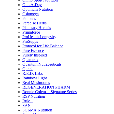
Olimp Sport Nutrition
One-A-Day
Optimum Nutrition
Oslomega
Palmer's
Paradise Herbs
Planetary Herbals
Primaforce
ProHealth Longevity
ProSupps
Protocol for Life Balance
Pure Essence
Purely Inspired
Quamtrax
Quantum Nutraceuticals
Qunol
R.E.D. Labs
Rainbow Light
Real Mushrooms
REGENERATION PHARM
Ronnie Coleman Signature Series
RSP Nutrition
Rule 1
SAN
SCI-MX Nutrition