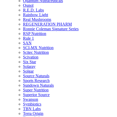
Quantum Nutraceuticals
Qunol
R.E.D. Labs
Rainbow Light
Real Mushrooms
REGENERATION PHARM
Ronnie Coleman Signature Series
RSP Nutrition
Rule 1
SAN
SCI-MX Nutrition
Scitec Nutrition
Scivation
Six Star
Solaray
Solgar
Source Naturals
Sports Research
Sundown Naturals
Super Nutrition
Superior Source
Swanson
Symbiotics
TBN Labs
Terra Origin