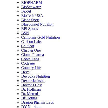
BIOPHARM
BioSchwartz
BioSil
BioTech USA
Blade Sport
Bluebonnet Nutrition
BPI Sports
BSN
California Gold Nutrition
Carlson Labs
Cellucor
Chapter One
Cloma Pharma
Cobra Labs
Codeage
Country Life
Deva
Devotika Nutrition
Dexter Jackson
Doctor's Best
Dr. Hoffman
Dr. Mercola
Dr. Tobias
Dragon Pharma Labs
DY Nutrition