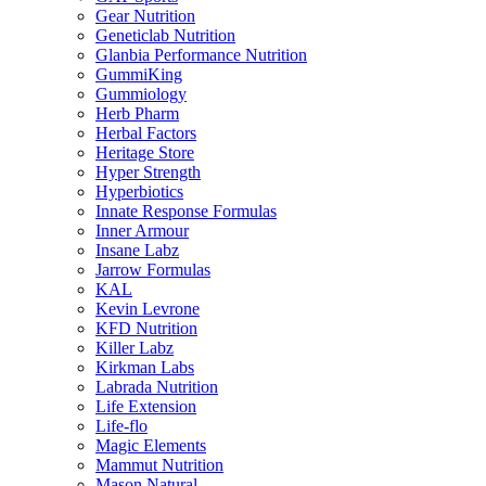
Gear Nutrition
Geneticlab Nutrition
Glanbia Performance Nutrition
GummiKing
Gummiology
Herb Pharm
Herbal Factors
Heritage Store
Hyper Strength
Hyperbiotics
Innate Response Formulas
Inner Armour
Insane Labz
Jarrow Formulas
KAL
Kevin Levrone
KFD Nutrition
Killer Labz
Kirkman Labs
Labrada Nutrition
Life Extension
Life-flo
Magic Elements
Mammut Nutrition
Mason Natural