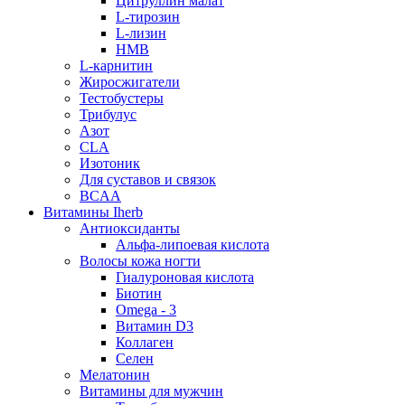
Цитруллин малат
L-тирозин
L-лизин
HMB
L-карнитин
Жиросжигатели
Тестобустеры
Трибулус
Азот
CLA
Изотоник
Для суставов и связок
BCAA
Витамины Iherb
Антиоксиданты
Альфа-липоевая кислота
Волосы кожа ногти
Гиалуроновая кислота
Биотин
Omega - 3
Витамин D3
Коллаген
Селен
Мелатонин
Витамины для мужчин