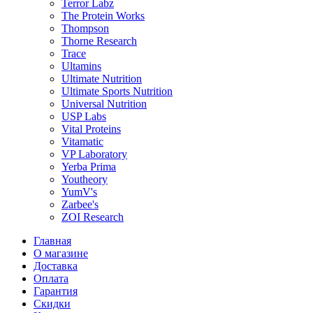
Terror Labz
The Protein Works
Thompson
Thorne Research
Trace
Ultamins
Ultimate Nutrition
Ultimate Sports Nutrition
Universal Nutrition
USP Labs
Vital Proteins
Vitamatic
VP Laboratory
Yerba Prima
Youtheory
YumV's
Zarbee's
ZOI Research
Главная
О магазине
Доставка
Оплата
Гарантия
Скидки