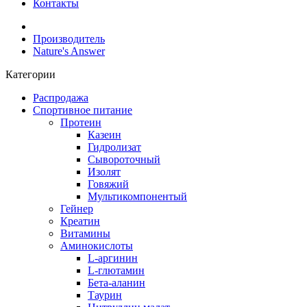
Контакты
Производитель
Nature's Answer
Категории
Распродажа
Спортивное питание
Протеин
Казеин
Гидролизат
Сывороточный
Изолят
Говяжий
Мультикомпонентый
Гейнер
Креатин
Витамины
Аминокислоты
L-аргинин
L-глютамин
Бета-аланин
Таурин