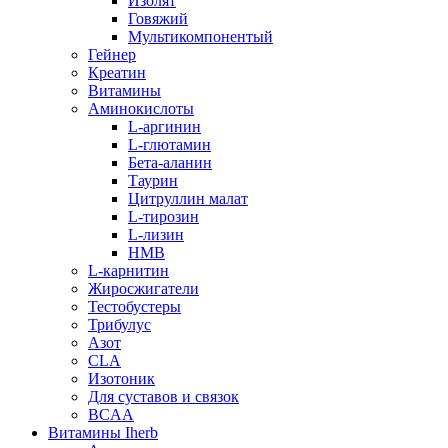
Изолят
Говяжий
Мультикомпонентый
Гейнер
Креатин
Витамины
Аминокислоты
L-аргинин
L-глютамин
Бета-аланин
Таурин
Цитруллин малат
L-тирозин
L-лизин
HMB
L-карнитин
Жиросжигатели
Тестобустеры
Трибулус
Азот
CLA
Изотоник
Для суставов и связок
BCAA
Витамины Iherb