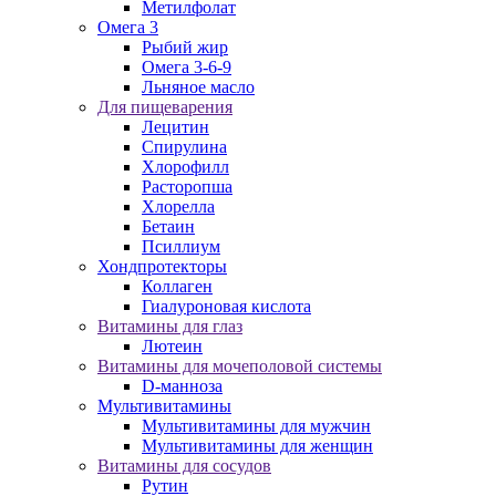
Метилфолат
Омега 3
Рыбий жир
Омега 3-6-9
Льняное масло
Для пищеварения
Лецитин
Спирулина
Хлорофилл
Расторопша
Хлорелла
Бетаин
Псиллиум
Хондпротекторы
Коллаген
Гиалуроновая кислота
Витамины для глаз
Лютеин
Витамины для мочеполовой системы
D-манноза
Мультивитамины
Мультивитамины для мужчин
Мультивитамины для женщин
Витамины для сосудов
Рутин