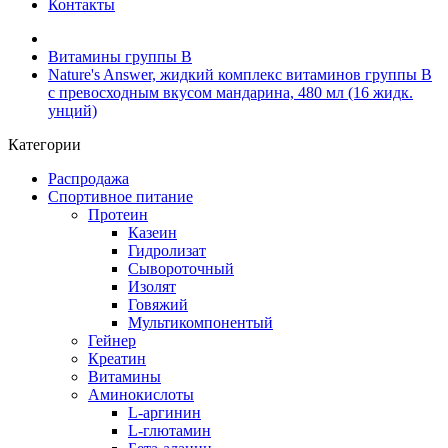
Контакты
Витамины группы B
Nature's Answer, жидкий комплекс витаминов группы B
с превосходным вкусом мандарина, 480 мл (16 жидк.
унций)
Категории
Распродажа
Спортивное питание
Протеин
Казеин
Гидролизат
Сывороточный
Изолят
Говяжий
Мультикомпонентый
Гейнер
Креатин
Витамины
Аминокислоты
L-аргинин
L-глютамин