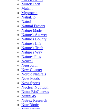
MuscleTech
Mutant
Myprotein
NatraBio
Natrol
Natural Factors
Nature Made
Nature's Answer
Nature's Bounty
Nature's Life
Nature's Truth
Nature's Way
Natures Plus
Neocell
Neosporin
New Chapter
Nordic Naturals
Now Foods
Now Sports
Nuclear Nutrition
Nutra BioGenesis
NutraBio
Nutrex Research
NutriBiotic