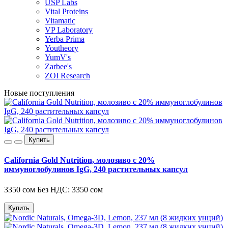
USP Labs
Vital Proteins
Vitamatic
VP Laboratory
Yerba Prima
Youtheory
YumV's
Zarbee's
ZOI Research
Новые поступления
Купить
California Gold Nutrition, молозиво с 20%
иммуноглобулинов IgG, 240 растительных капсул
3350 сом
Без НДС: 3350 сом
Купить