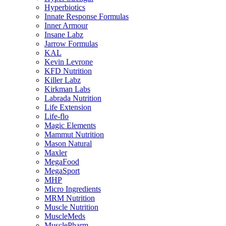
Hyperbiotics
Innate Response Formulas
Inner Armour
Insane Labz
Jarrow Formulas
KAL
Kevin Levrone
KFD Nutrition
Killer Labz
Kirkman Labs
Labrada Nutrition
Life Extension
Life-flo
Magic Elements
Mammut Nutrition
Mason Natural
Maxler
MegaFood
MegaSport
MHP
Micro Ingredients
MRM Nutrition
Muscle Nutrition
MuscleMeds
MusclePharm