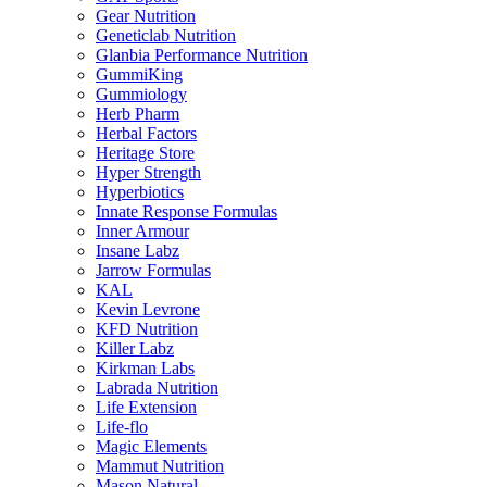
Gear Nutrition
Geneticlab Nutrition
Glanbia Performance Nutrition
GummiKing
Gummiology
Herb Pharm
Herbal Factors
Heritage Store
Hyper Strength
Hyperbiotics
Innate Response Formulas
Inner Armour
Insane Labz
Jarrow Formulas
KAL
Kevin Levrone
KFD Nutrition
Killer Labz
Kirkman Labs
Labrada Nutrition
Life Extension
Life-flo
Magic Elements
Mammut Nutrition
Mason Natural