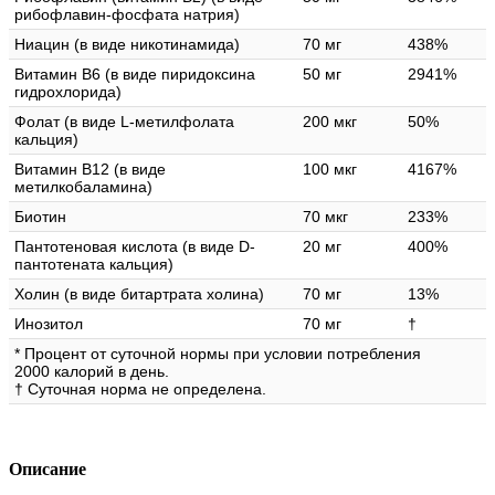
рибофлавин-фосфата натрия)
Ниацин (в виде никотинамида)
70 мг
438%
Витамин B6 (в виде пиридоксина
50 мг
2941%
гидрохлорида)
Фолат (в виде L-метилфолата
200 мкг
50%
кальция)
Витамин B12 (в виде
100 мкг
4167%
метилкобаламина)
Биотин
70 мкг
233%
Пантотеновая кислота (в виде D-
20 мг
400%
пантотената кальция)
Холин (в виде битартрата холина)
70 мг
13%
Инозитол
70 мг
†
* Процент от суточной нормы при условии потребления
2000 калорий в день.
† Суточная норма не определена.
Описание