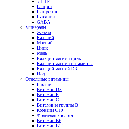
5-HTP
Глицин
L-тирозин
L-теанин
GABA
Минералы
Железо
Кальций
Магний
Цинк
Медь
Кальций магний цинк
Кальций магний витамин D
Кальций магний D3
Йод
Отдельные витамины
Биотин
Витамин D3
Витамин E
Витамин C
Витамины группы B
Коэнзим Q10
Фолиевая кислота
Витамин B6
Витамин B12