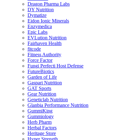
Dragon Pharma Labs
DY Nutrition
Dymatize
Eidon Ionic Minerals
Enzymedica
Epic Labs
EVLution Nutrition
Fairhaven Health
fitcode
Fitness Authority
Force Factor
Fungi Perfecti Host Defense
FutureBiotics
Garden of Life
Gaspari Nutrition
GAT Sports
Gear Nutrition
Geneticlab Nutrition
Glanbia Performance Nutrition
GummiKing
Gummiology
Herb Pharm
Herbal Factors
Heritage Store
Hyper Strength