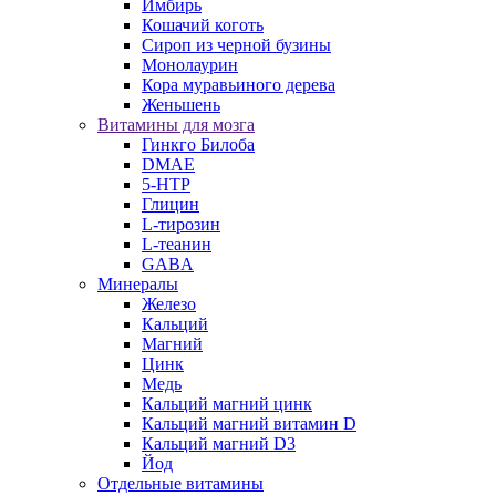
Имбирь
Кошачий коготь
Сироп из черной бузины
Монолаурин
Кора муравьиного дерева
Женьшень
Витамины для мозга
Гинкго Билоба
DMAE
5-HTP
Глицин
L-тирозин
L-теанин
GABA
Минералы
Железо
Кальций
Магний
Цинк
Медь
Кальций магний цинк
Кальций магний витамин D
Кальций магний D3
Йод
Отдельные витамины