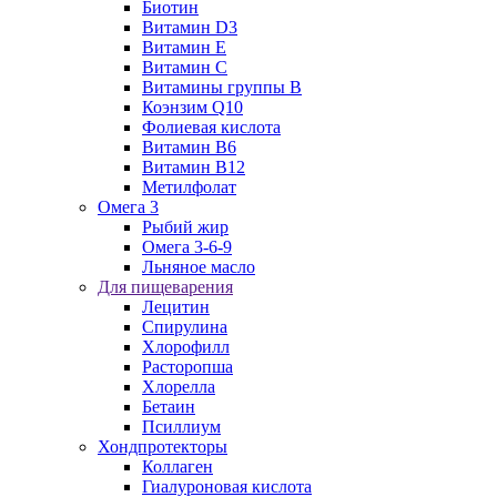
Биотин
Витамин D3
Витамин E
Витамин C
Витамины группы B
Коэнзим Q10
Фолиевая кислота
Витамин B6
Витамин B12
Метилфолат
Омега 3
Рыбий жир
Омега 3-6-9
Льняное масло
Для пищеварения
Лецитин
Спирулина
Хлорофилл
Расторопша
Хлорелла
Бетаин
Псиллиум
Хондпротекторы
Коллаген
Гиалуроновая кислота