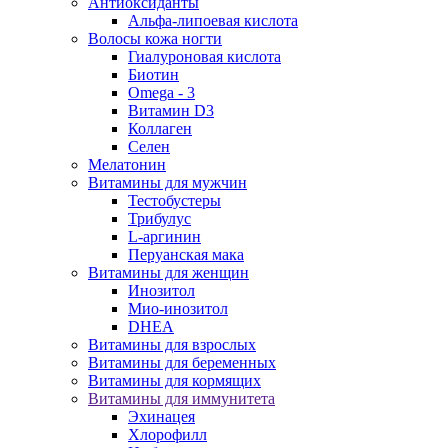
Антиоксиданты
Альфа-липоевая кислота
Волосы кожа ногти
Гиалуроновая кислота
Биотин
Omega - 3
Витамин D3
Коллаген
Селен
Мелатонин
Витамины для мужчин
Тестобустеры
Трибулус
L-аргинин
Перуанская мака
Витамины для женщин
Инозитол
Мио-инозитол
DHEA
Витамины для взрослых
Витамины для беременных
Витамины для кормящих
Витамины для иммунитета
Эхинацея
Хлорофилл