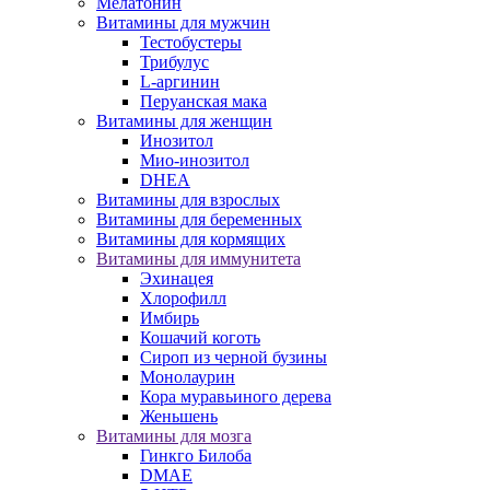
Мелатонин
Витамины для мужчин
Тестобустеры
Трибулус
L-аргинин
Перуанская мака
Витамины для женщин
Инозитол
Мио-инозитол
DHEA
Витамины для взрослых
Витамины для беременных
Витамины для кормящих
Витамины для иммунитета
Эхинацея
Хлорофилл
Имбирь
Кошачий коготь
Сироп из черной бузины
Монолаурин
Кора муравьиного дерева
Женьшень
Витамины для мозга
Гинкго Билоба
DMAE