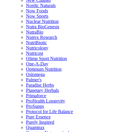
New Chapter
Nordic Naturals
Now Foods
Now Sports
Nuclear Nutrition
Nutra BioGenesis
NutraBio
Nutrex Research
NutriBiotic
Nutricology
Nutricost
Olimp Sport Nutrition
One-A-Day
Optimum Nutrition
Oslomega
Palmer's
Paradise Herbs
Planetary Herbals
Primaforce
ProHealth Longevity
ProSupps
Protocol for Life Balance
Pure Essence
Purely Inspired
Quamtrax