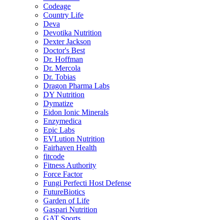
Codeage
Country Life
Deva
Devotika Nutrition
Dexter Jackson
Doctor's Best
Dr. Hoffman
Dr. Mercola
Dr. Tobias
Dragon Pharma Labs
DY Nutrition
Dymatize
Eidon Ionic Minerals
Enzymedica
Epic Labs
EVLution Nutrition
Fairhaven Health
fitcode
Fitness Authority
Force Factor
Fungi Perfecti Host Defense
FutureBiotics
Garden of Life
Gaspari Nutrition
GAT Sports