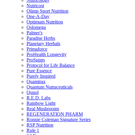
Nutricology
Nutricost
Olimp Sport Nutrition
One-A-Day
Optimum Nutrition
Oslomega
Palmer's
Paradise Herbs
Planetary Herbals
Primaforce
ProHealth Longevity
ProSupps
Protocol for Life Balance
Pure Essence
Purely Inspired
Quamtrax
Quantum Nutraceuticals
Qunol
R.E.D. Labs
Rainbow Light
Real Mushrooms
REGENERATION PHARM
Ronnie Coleman Signature Series
RSP Nutrition
Rule 1