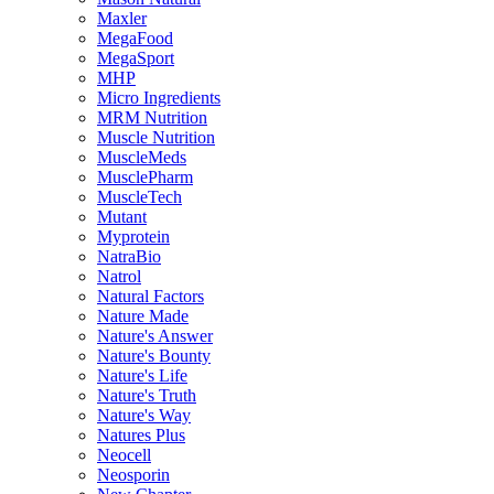
Maxler
MegaFood
MegaSport
MHP
Micro Ingredients
MRM Nutrition
Muscle Nutrition
MuscleMeds
MusclePharm
MuscleTech
Mutant
Myprotein
NatraBio
Natrol
Natural Factors
Nature Made
Nature's Answer
Nature's Bounty
Nature's Life
Nature's Truth
Nature's Way
Natures Plus
Neocell
Neosporin