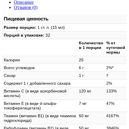
Описание
Отзывов (0)
Пищевая ценность
Размер порции:
1 ст. л. (15 мл)
Порций в упаковке:
32
Количество
% от
в 1 порции
суточной
нормы
Калории
25
Всего углеводов
6 г
2%*
Сахар
1 г
†
Содержит 1 г добавленного сахара
2%
Витамин C (в виде аскорбиновой
120 мг
133%
кислоты)
Витамин E (в виде d-альфа-
7 мг
47%
токоферилацетата)
Тиамин (витамин B1) (в виде тиамина
50 мг
4167%
гидрохлорида)
Рибофлавин (витамин B2) (в виде
50 мг
3846%