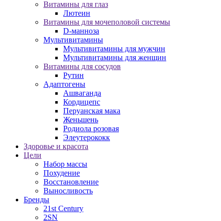
Витамины для глаз
Лютеин
Витамины для мочеполовой системы
D-манноза
Мультивитамины
Мультивитамины для мужчин
Мультивитамины для женщин
Витамины для сосудов
Рутин
Адаптогены
Ашваганда
Кордицепс
Перуанская мака
Женьшень
Родиола розовая
Элеутерококк
Здоровье и красота
Цели
Набор массы
Похудение
Восстановление
Выносливость
Бренды
21st Century
2SN