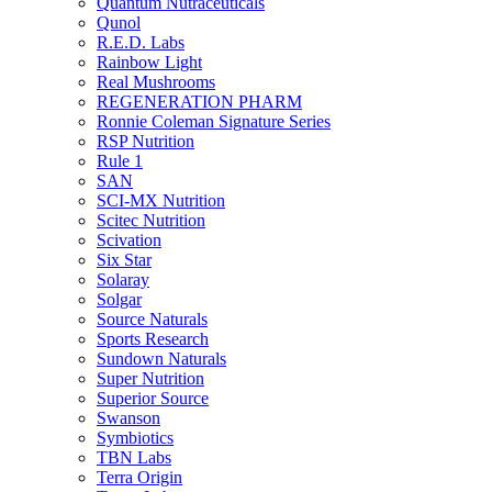
Quantum Nutraceuticals
Qunol
R.E.D. Labs
Rainbow Light
Real Mushrooms
REGENERATION PHARM
Ronnie Coleman Signature Series
RSP Nutrition
Rule 1
SAN
SCI-MX Nutrition
Scitec Nutrition
Scivation
Six Star
Solaray
Solgar
Source Naturals
Sports Research
Sundown Naturals
Super Nutrition
Superior Source
Swanson
Symbiotics
TBN Labs
Terra Origin