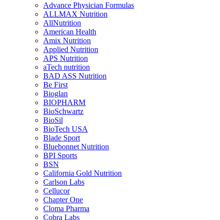
Advance Physician Formulas
ALLMAX Nutrition
AllNutrition
American Health
Amix Nutrition
Applied Nutrition
APS Nutrition
aTech nutrition
BAD ASS Nutrition
Be First
Bioglan
BIOPHARM
BioSchwartz
BioSil
BioTech USA
Blade Sport
Bluebonnet Nutrition
BPI Sports
BSN
California Gold Nutrition
Carlson Labs
Cellucor
Chapter One
Cloma Pharma
Cobra Labs