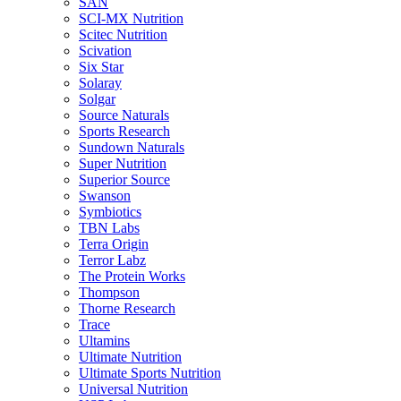
SAN
SCI-MX Nutrition
Scitec Nutrition
Scivation
Six Star
Solaray
Solgar
Source Naturals
Sports Research
Sundown Naturals
Super Nutrition
Superior Source
Swanson
Symbiotics
TBN Labs
Terra Origin
Terror Labz
The Protein Works
Thompson
Thorne Research
Trace
Ultamins
Ultimate Nutrition
Ultimate Sports Nutrition
Universal Nutrition