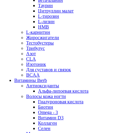
Бета-аланин
Таурин
Цитруллин малат
L-тирозин
L-лизин
HMB
L-карнитин
Жиросжигатели
Тестобустеры
Трибулус
Азот
CLA
Изотоник
Для суставов и связок
BCAA
Витамины Iherb
Антиоксиданты
Альфа-липоевая кислота
Волосы кожа ногти
Гиалуроновая кислота
Биотин
Omega - 3
Витамин D3
Коллаген
Селен