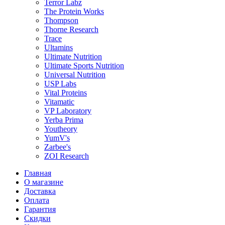
Terror Labz
The Protein Works
Thompson
Thorne Research
Trace
Ultamins
Ultimate Nutrition
Ultimate Sports Nutrition
Universal Nutrition
USP Labs
Vital Proteins
Vitamatic
VP Laboratory
Yerba Prima
Youtheory
YumV's
Zarbee's
ZOI Research
Главная
О магазине
Доставка
Оплата
Гарантия
Скидки