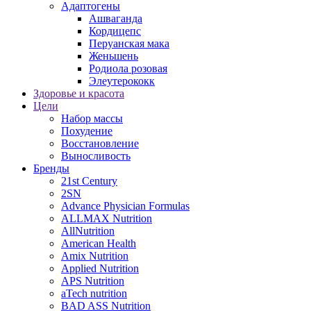
Адаптогены
Ашваганда
Кордицепс
Перуанская мака
Женьшень
Родиола розовая
Элеутерококк
Здоровье и красота
Цели
Набор массы
Похудение
Восстановление
Выносливость
Бренды
21st Century
2SN
Advance Physician Formulas
ALLMAX Nutrition
AllNutrition
American Health
Amix Nutrition
Applied Nutrition
APS Nutrition
aTech nutrition
BAD ASS Nutrition