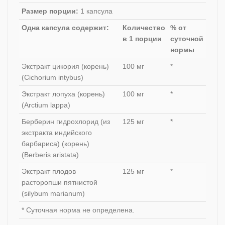
Размер порции:
1 капсула
Одна капсула содержит:
Количество
% от
в 1 порции
суточной
нормы
Экстракт цикория (корень)
100 мг
*
(Cichorium intybus)
Экстракт лопуха (корень)
100 мг
*
(Arctium lappa)
Берберин гидрохлорид (из
125 мг
*
экстракта индийского
барбариса) (корень)
(Berberis aristata)
Экстракт плодов
125 мг
*
расторопши пятнистой
(silybum marianum)
* Суточная норма не определена.