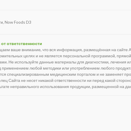
ти
,
Now Foods D3
 от ответственности
аем ваше внимание, что вся информация, размещённая на сайте At
омительных целях и не является персональной программой, прямо
ами. Не используйте данные материалы для диагностики, лечения 
 применением любой методики или употреблением любого продукта 
тся специализированным медицинским порталом и не заменяет про
лец Сайта не несет никакой ответственности ни перед какой сторо
ьтате неправильного использования продукции, размещенной на да