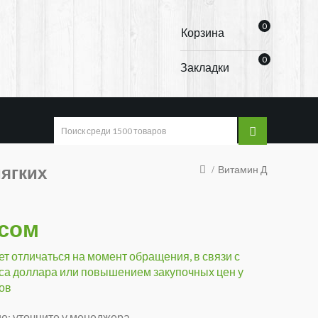
0
Корзина
0
Закладки
мягких
Витамин Д
 сом
т отличаться на момент обращения, в связи с
са доллара или повышением закупочных цен у
ов
е: уточните у менеджера