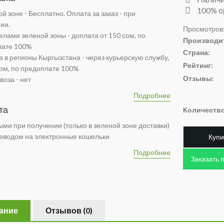
100% о
ой зоне - Бесплатно. Оплата за заказ - при
ии.
Просмотров:
елами зеленой зоны - доплата от 150 сом, по
Производи
лате 100%
Страна:
а в регионы Кыргызстана - через курьерскую службу,
Рейтинг:
сом, по предоплате 100%
Отзывы:
оза - нет
Подробнее
та
Количеств
ми при получении (только в зеленой зоне доставки)
еводом на электронные кошельки
Купи
Подробнее
Заказать 
ание
Отзывов (0)