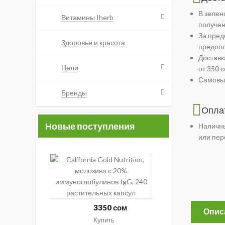
В зелен
Витамины Iherb
получен
За пред
Здоровье и красота
предоп
Доставк
Цели
от 350 
Самовыв
Бренды
Опла
Новые поступления
Наличны
или пер
California
Gold
Nutrition,
молозиво
с
3350 сом
Опис
20%
Купить