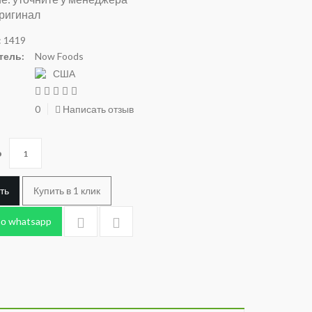
ригинал
 1419
тель:
Now Foods
США
0
Написать отзыв
о
ть
Купить в 1 клик
по whatsapp