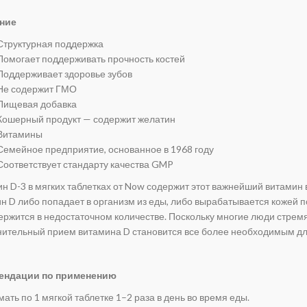
ние
Структурная поддержка
Помогает поддерживать прочность костей
Поддерживает здоровье зубов
Не содержит ГМО
Пищевая добавка
Кошерный продукт — содержит желатин
Витамины
Семейное предприятие, основанное в 1968 году
Соответствует стандарту качества GMP
н D-3 в мягких таблетках от Now содержит этот важнейший витамин
н D либо попадает в организм из еды, либо вырабатывается кожей п
ержится в недостаточном количестве. Поскольку многие люди стремя
ительный прием витамина D становится все более необходимым дл
ендации по применению
ать по 1 мягкой таблетке 1–2 раза в день во время еды.