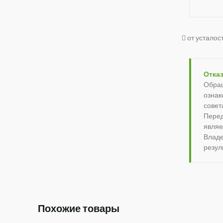
от усталос
Отказ
Обращ
ознак
совет
Перед
являе
Владе
резул
Похожие товары