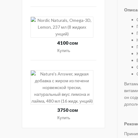
иммуноглобулинов
IgG,
Описа
240
Nordic
растительных
Naturals,
капсул
Omega-
3D,
4100 сом
Lemon,
Купить
237
мл
(8
Nature's
жидких
Answer,
унций)
Витами
жидкая
витами
добавка
он сод
с
дополн
жиром
3750 сом
из
Купить
печени
Реком
норвежской
Приним
трески,