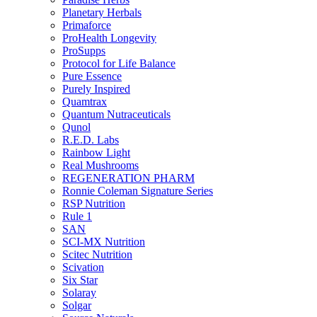
Planetary Herbals
Primaforce
ProHealth Longevity
ProSupps
Protocol for Life Balance
Pure Essence
Purely Inspired
Quamtrax
Quantum Nutraceuticals
Qunol
R.E.D. Labs
Rainbow Light
Real Mushrooms
REGENERATION PHARM
Ronnie Coleman Signature Series
RSP Nutrition
Rule 1
SAN
SCI-MX Nutrition
Scitec Nutrition
Scivation
Six Star
Solaray
Solgar