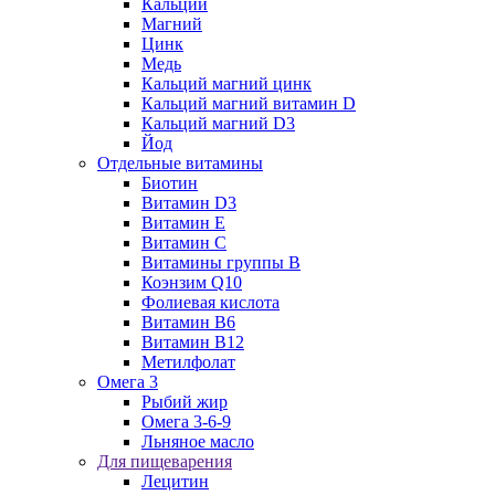
Кальций
Магний
Цинк
Медь
Кальций магний цинк
Кальций магний витамин D
Кальций магний D3
Йод
Отдельные витамины
Биотин
Витамин D3
Витамин E
Витамин C
Витамины группы B
Коэнзим Q10
Фолиевая кислота
Витамин B6
Витамин B12
Метилфолат
Омега 3
Рыбий жир
Омега 3-6-9
Льняное масло
Для пищеварения
Лецитин