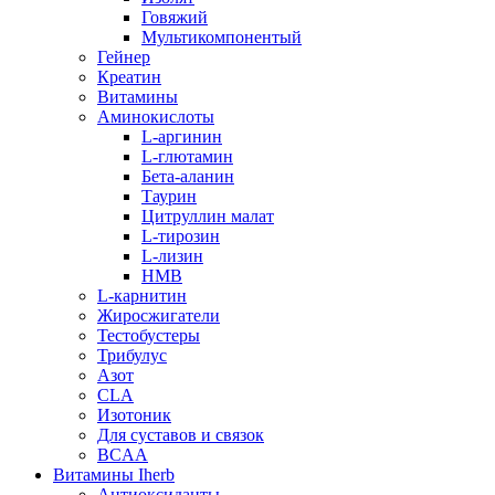
Говяжий
Мультикомпонентый
Гейнер
Креатин
Витамины
Аминокислоты
L-аргинин
L-глютамин
Бета-аланин
Таурин
Цитруллин малат
L-тирозин
L-лизин
HMB
L-карнитин
Жиросжигатели
Тестобустеры
Трибулус
Азот
CLA
Изотоник
Для суставов и связок
BCAA
Витамины Iherb
Антиоксиданты