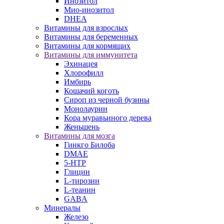
Инозитол
Мио-инозитол
DHEA
Витамины для взрослых
Витамины для беременных
Витамины для кормящих
Витамины для иммунитета
Эхинацея
Хлорофилл
Имбирь
Кошачий коготь
Сироп из черной бузины
Монолаурин
Кора муравьиного дерева
Женьшень
Витамины для мозга
Гинкго Билоба
DMAE
5-HTP
Глицин
L-тирозин
L-теанин
GABA
Минералы
Железо