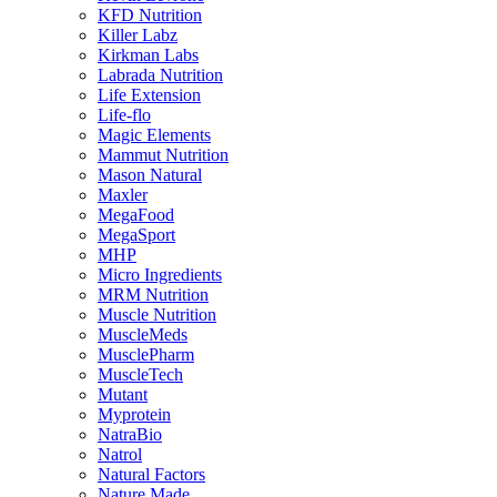
KFD Nutrition
Killer Labz
Kirkman Labs
Labrada Nutrition
Life Extension
Life-flo
Magic Elements
Mammut Nutrition
Mason Natural
Maxler
MegaFood
MegaSport
MHP
Micro Ingredients
MRM Nutrition
Muscle Nutrition
MuscleMeds
MusclePharm
MuscleTech
Mutant
Myprotein
NatraBio
Natrol
Natural Factors
Nature Made