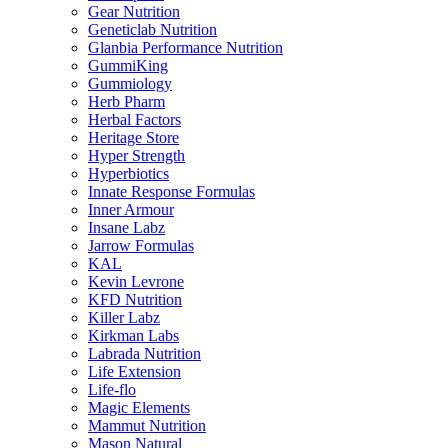
Gear Nutrition
Geneticlab Nutrition
Glanbia Performance Nutrition
GummiKing
Gummiology
Herb Pharm
Herbal Factors
Heritage Store
Hyper Strength
Hyperbiotics
Innate Response Formulas
Inner Armour
Insane Labz
Jarrow Formulas
KAL
Kevin Levrone
KFD Nutrition
Killer Labz
Kirkman Labs
Labrada Nutrition
Life Extension
Life-flo
Magic Elements
Mammut Nutrition
Mason Natural