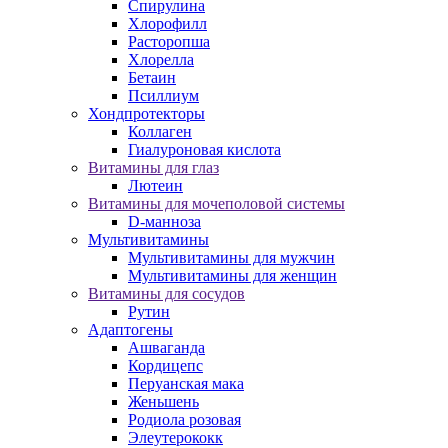
Спирулина
Хлорофилл
Расторопша
Хлорелла
Бетаин
Псиллиум
Хондпротекторы
Коллаген
Гиалуроновая кислота
Витамины для глаз
Лютеин
Витамины для мочеполовой системы
D-манноза
Мультивитамины
Мультивитамины для мужчин
Мультивитамины для женщин
Витамины для сосудов
Рутин
Адаптогены
Ашваганда
Кордицепс
Перуанская мака
Женьшень
Родиола розовая
Элеутерококк