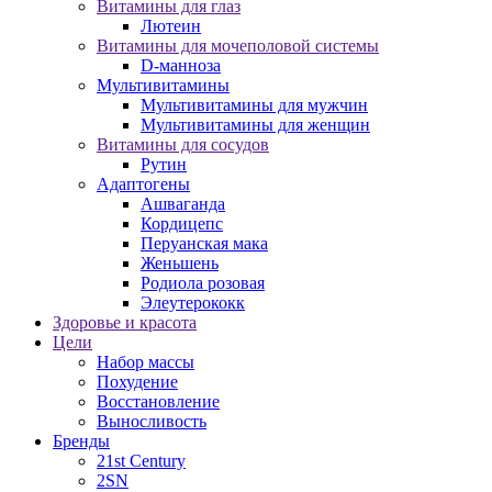
Витамины для глаз
Лютеин
Витамины для мочеполовой системы
D-манноза
Мультивитамины
Мультивитамины для мужчин
Мультивитамины для женщин
Витамины для сосудов
Рутин
Адаптогены
Ашваганда
Кордицепс
Перуанская мака
Женьшень
Родиола розовая
Элеутерококк
Здоровье и красота
Цели
Набор массы
Похудение
Восстановление
Выносливость
Бренды
21st Century
2SN