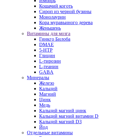
Имбирь
Кошачий коготь
Сироп из черной бузины
Монолаурин
Кора муравьиного дерева
Женьшень
Витамины для мозга
Гинкго Билоба
DMAE
5-HTP
Глицин
L-тирозин
L-теанин
GABA
Минералы
Железо
Кальций
Магний
Цинк
Медь
Кальций магний цинк
Кальций магний витамин D
Кальций магний D3
Йод
Отдельные витамины