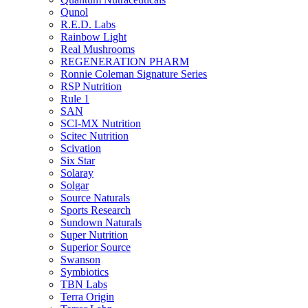
Qunol
R.E.D. Labs
Rainbow Light
Real Mushrooms
REGENERATION PHARM
Ronnie Coleman Signature Series
RSP Nutrition
Rule 1
SAN
SCI-MX Nutrition
Scitec Nutrition
Scivation
Six Star
Solaray
Solgar
Source Naturals
Sports Research
Sundown Naturals
Super Nutrition
Superior Source
Swanson
Symbiotics
TBN Labs
Terra Origin