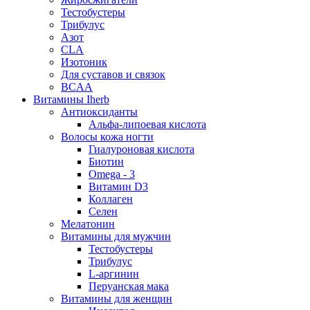
Тестобустеры
Трибулус
Азот
CLA
Изотоник
Для суставов и связок
BCAA
Витамины Iherb
Антиоксиданты
Альфа-липоевая кислота
Волосы кожа ногти
Гиалуроновая кислота
Биотин
Omega - 3
Витамин D3
Коллаген
Селен
Мелатонин
Витамины для мужчин
Тестобустеры
Трибулус
L-аргинин
Перуанская мака
Витамины для женщин