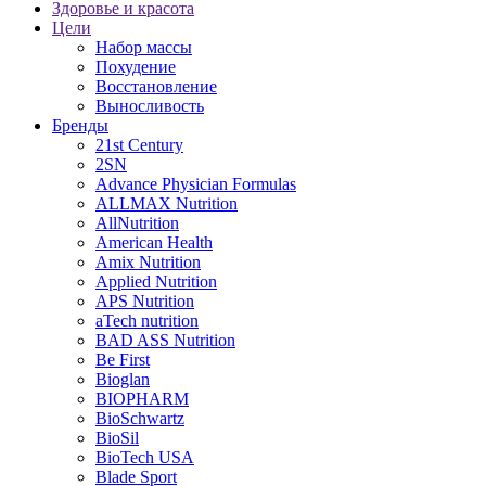
Здоровье и красота
Цели
Набор массы
Похудение
Восстановление
Выносливость
Бренды
21st Century
2SN
Advance Physician Formulas
ALLMAX Nutrition
AllNutrition
American Health
Amix Nutrition
Applied Nutrition
APS Nutrition
aTech nutrition
BAD ASS Nutrition
Be First
Bioglan
BIOPHARM
BioSchwartz
BioSil
BioTech USA
Blade Sport