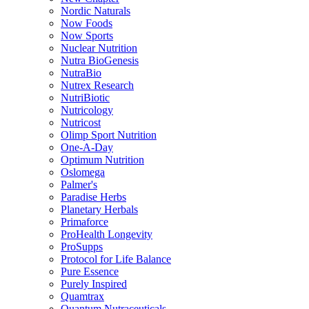
Nordic Naturals
Now Foods
Now Sports
Nuclear Nutrition
Nutra BioGenesis
NutraBio
Nutrex Research
NutriBiotic
Nutricology
Nutricost
Olimp Sport Nutrition
One-A-Day
Optimum Nutrition
Oslomega
Palmer's
Paradise Herbs
Planetary Herbals
Primaforce
ProHealth Longevity
ProSupps
Protocol for Life Balance
Pure Essence
Purely Inspired
Quamtrax
Quantum Nutraceuticals