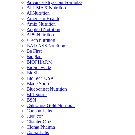
Advance Physician Formulas
ALLMAX Nutrition
AllNutrition
American Health
Amix Nutrition
Applied Nutrition
APS Nutrition
aTech nutrition
BAD ASS Nutrition
Be First
Bioglan
BIOPHARM
BioSchwartz
BioSil
BioTech USA
Blade Sport
Bluebonnet Nutrition
BPI Sports
BSN
California Gold Nutrition
Carlson Labs
Cellucor
Chapter One
Cloma Pharma
Cobra Labs