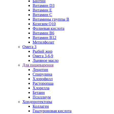
Биотин
Витамин D3
Витамин E
Витамин C
Витамины группы B
Коэнзим Q10
Фолиевая кислота
Витамин B6
Витамин B12
Метилфолат
Омега 3
Рыбий жир
Омега 3-6-9
Льняное масло
Для пищеварения
Лецитин
Спирулина
Хлорофилл
Расторопша
Хлорелла
Бетаин
Псиллиум
Хондпротекторы
Коллаген
Гиалуроновая кислота