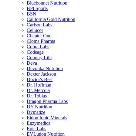
Bluebonnet Nutrition
BPI Sports
BSN
California Gold Nutrition
Carlson Labs
Cellucor
Chapter One
Cloma Pharma
Cobra Labs
Codeage
Country Life
Deva
Devotika Nutrition
Dexter Jackson
Doctor's Best
Dr. Hoffman
Dr. Mercola
Dr. Tobias
Dragon Pharma Labs
DY Nutrition
Dymatize
Eidon Ionic Minerals
Enzymedica
Epic Labs
EVLution Nutrition