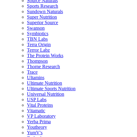
Source Naturals
Sports Research
Sundown Naturals
Super Nutrition
Superior Source
Swanson
Symbiotics
TBN Labs
Terra Origin
Terror Labz
The Protein Works
Thompson
Thorne Research
Trace
Ultamins
Ultimate Nutrition
Ultimate Sports Nutrition
Universal Nutrition
USP Labs
Vital Proteins
Vitamatic
VP Laboratory
Yerba Prima
Youtheory
YumV's