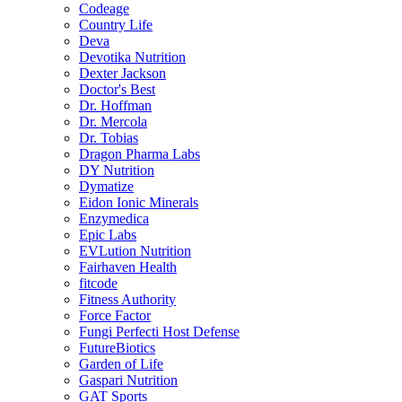
Codeage
Country Life
Deva
Devotika Nutrition
Dexter Jackson
Doctor's Best
Dr. Hoffman
Dr. Mercola
Dr. Tobias
Dragon Pharma Labs
DY Nutrition
Dymatize
Eidon Ionic Minerals
Enzymedica
Epic Labs
EVLution Nutrition
Fairhaven Health
fitcode
Fitness Authority
Force Factor
Fungi Perfecti Host Defense
FutureBiotics
Garden of Life
Gaspari Nutrition
GAT Sports