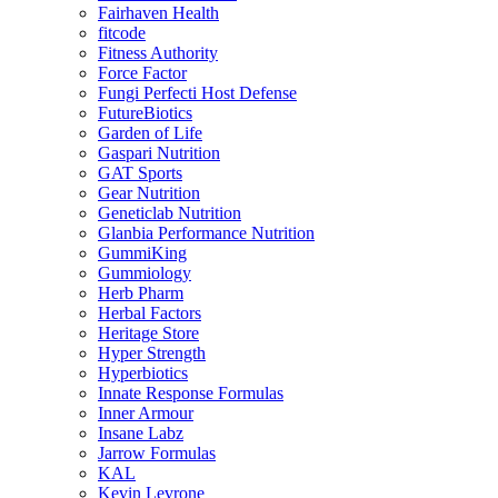
Fairhaven Health
fitcode
Fitness Authority
Force Factor
Fungi Perfecti Host Defense
FutureBiotics
Garden of Life
Gaspari Nutrition
GAT Sports
Gear Nutrition
Geneticlab Nutrition
Glanbia Performance Nutrition
GummiKing
Gummiology
Herb Pharm
Herbal Factors
Heritage Store
Hyper Strength
Hyperbiotics
Innate Response Formulas
Inner Armour
Insane Labz
Jarrow Formulas
KAL
Kevin Levrone