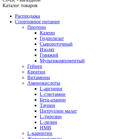
Каталог товаров
Распродажа
Спортивное питание
Протеин
Казеин
Гидролизат
Сывороточный
Изолят
Говяжий
Мультикомпонентый
Гейнер
Креатин
Витамины
Аминокислоты
L-аргинин
L-глютамин
Бета-аланин
Таурин
Цитруллин малат
L-тирозин
L-лизин
HMB
L-карнитин
Жиросжигатели