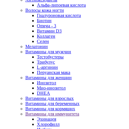
Альфа-липоевая кислота
Волосы кожа ногти
Гиалуроновая кислота
Биотин
Omega - 3
Витамин D3
Коллаген
Селен
Мелатонин
Витамины для мужчин
Тестобустеры
Трибулус
L-аргинин
Перуанская мака
Витамины для женщин
Инозитол
Мио-инозитол
DHEA
Витамины для взрослых
Витамины для беременных
Витамины для кормящих
Витамины для иммунитета
Эхинацея
Хлорофилл