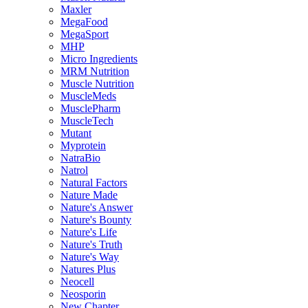
Maxler
MegaFood
MegaSport
MHP
Micro Ingredients
MRM Nutrition
Muscle Nutrition
MuscleMeds
MusclePharm
MuscleTech
Mutant
Myprotein
NatraBio
Natrol
Natural Factors
Nature Made
Nature's Answer
Nature's Bounty
Nature's Life
Nature's Truth
Nature's Way
Natures Plus
Neocell
Neosporin
New Chapter