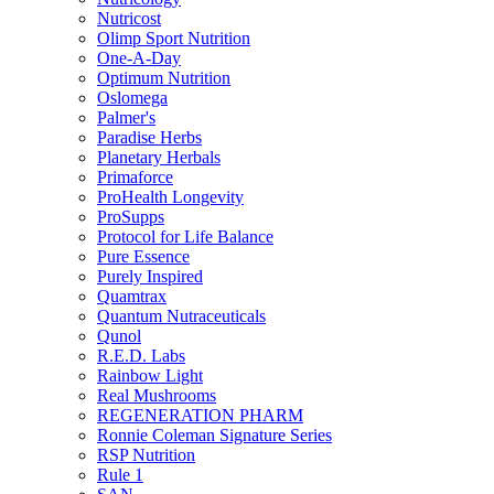
Nutricost
Olimp Sport Nutrition
One-A-Day
Optimum Nutrition
Oslomega
Palmer's
Paradise Herbs
Planetary Herbals
Primaforce
ProHealth Longevity
ProSupps
Protocol for Life Balance
Pure Essence
Purely Inspired
Quamtrax
Quantum Nutraceuticals
Qunol
R.E.D. Labs
Rainbow Light
Real Mushrooms
REGENERATION PHARM
Ronnie Coleman Signature Series
RSP Nutrition
Rule 1