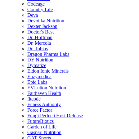
Codeage
Country Life
Deva
Devotika Nutrition
Dexter Jackson
Doctor's Best
Dr. Hoffman
Dr. Mercola
Dr. Tobias
Dragon Pharma Labs
DY Nutrition
Dymatize
Eidon Ionic Minerals
Enzymedica
Epic Labs
EVLution Nutrition
Fairhaven Health
fitcode
Fitness Authority
Force Factor
Fungi Perfecti Host Defense
FutureBiotics
Garden of Life
Gaspari Nutrition
GAT Sports