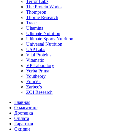
Terror Labz
The Protein Works
Thompson
Thorne Research
Trace
Ultamins
Ultimate Nutrition
Ultimate Sports Nutrition
Universal Nutrition
USP Labs
Vital Proteins
Vitamatic
VP Laboratory
Yerba Prima
Youtheory
YumV's
Zarbee's
ZOI Research
Главная
О магазине
Доставка
Оплата
Гарантия
Скидки