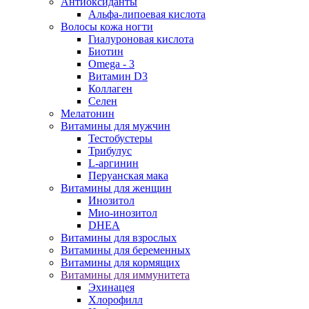
Антиоксиданты
Альфа-липоевая кислота
Волосы кожа ногти
Гиалуроновая кислота
Биотин
Omega - 3
Витамин D3
Коллаген
Селен
Мелатонин
Витамины для мужчин
Тестобустеры
Трибулус
L-аргинин
Перуанская мака
Витамины для женщин
Инозитол
Мио-инозитол
DHEA
Витамины для взрослых
Витамины для беременных
Витамины для кормящих
Витамины для иммунитета
Эхинацея
Хлорофилл