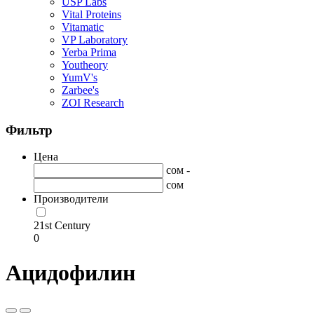
USP Labs
Vital Proteins
Vitamatic
VP Laboratory
Yerba Prima
Youtheory
YumV's
Zarbee's
ZOI Research
Фильтр
Цена
сом -
сом
Производители
21st Century
0
Ацидофилин