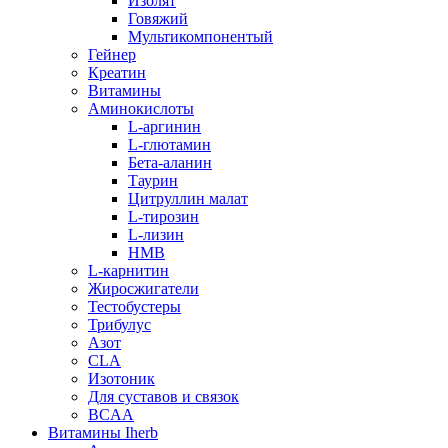
Изолят
Говяжий
Мультикомпонентый
Гейнер
Креатин
Витамины
Аминокислоты
L-аргинин
L-глютамин
Бета-аланин
Таурин
Цитруллин малат
L-тирозин
L-лизин
HMB
L-карнитин
Жиросжигатели
Тестобустеры
Трибулус
Азот
CLA
Изотоник
Для суставов и связок
BCAA
Витамины Iherb