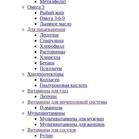
Метилфолат
Омега 3
Рыбий жир
Омега 3-6-9
Льняное масло
Для пищеварения
Лецитин
Спирулина
Хлорофилл
Расторопша
Хлорелла
Бетаин
Псиллиум
Хондпротекторы
Коллаген
Гиалуроновая кислота
Витамины для глаз
Лютеин
Витамины для мочеполовой системы
D-манноза
Мультивитамины
Мультивитамины для мужчин
Мультивитамины для женщин
Витамины для сосудов
Рутин