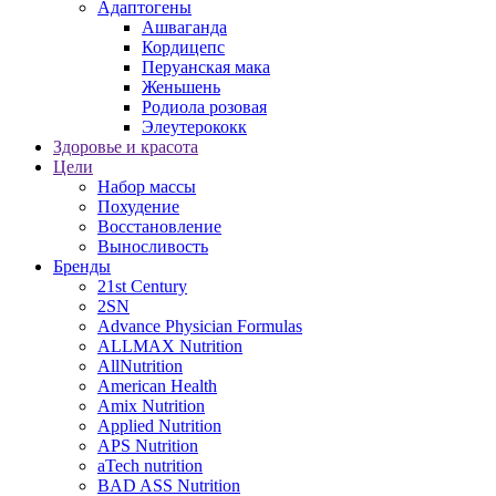
Адаптогены
Ашваганда
Кордицепс
Перуанская мака
Женьшень
Родиола розовая
Элеутерококк
Здоровье и красота
Цели
Набор массы
Похудение
Восстановление
Выносливость
Бренды
21st Century
2SN
Advance Physician Formulas
ALLMAX Nutrition
AllNutrition
American Health
Amix Nutrition
Applied Nutrition
APS Nutrition
aTech nutrition
BAD ASS Nutrition