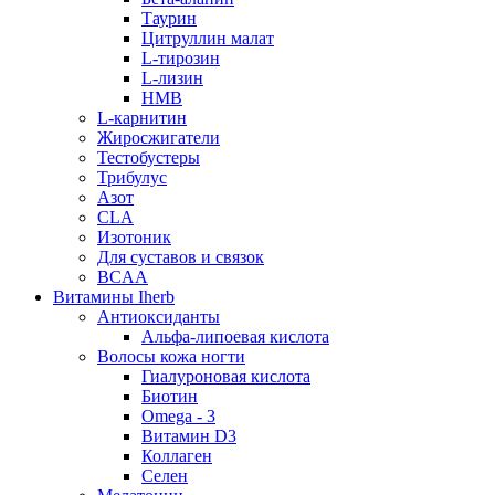
Таурин
Цитруллин малат
L-тирозин
L-лизин
HMB
L-карнитин
Жиросжигатели
Тестобустеры
Трибулус
Азот
CLA
Изотоник
Для суставов и связок
BCAA
Витамины Iherb
Антиоксиданты
Альфа-липоевая кислота
Волосы кожа ногти
Гиалуроновая кислота
Биотин
Omega - 3
Витамин D3
Коллаген
Селен