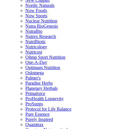
New Chapter
Nordic Naturals
Now Foods
Now Sports
Nuclear Nutrition
Nutra BioGenesis
NutraBio
Nutrex Research
NutriBiotic
Nutricology
Nutricost
Olimp Sport Nutrition
One-A-Day
Optimum Nutrition
Oslomega
Palmer's
Paradise Herbs
Planetary Herbals
Primaforce
ProHealth Longevity
ProSupps
Protocol for Life Balance
Pure Essence
Purely Inspired
Quamtrax