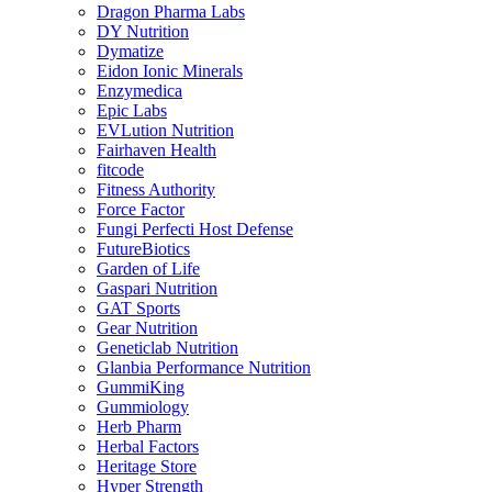
Dragon Pharma Labs
DY Nutrition
Dymatize
Eidon Ionic Minerals
Enzymedica
Epic Labs
EVLution Nutrition
Fairhaven Health
fitcode
Fitness Authority
Force Factor
Fungi Perfecti Host Defense
FutureBiotics
Garden of Life
Gaspari Nutrition
GAT Sports
Gear Nutrition
Geneticlab Nutrition
Glanbia Performance Nutrition
GummiKing
Gummiology
Herb Pharm
Herbal Factors
Heritage Store
Hyper Strength