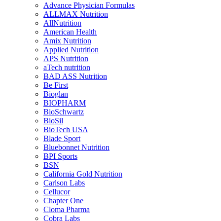
Advance Physician Formulas
ALLMAX Nutrition
AllNutrition
American Health
Amix Nutrition
Applied Nutrition
APS Nutrition
aTech nutrition
BAD ASS Nutrition
Be First
Bioglan
BIOPHARM
BioSchwartz
BioSil
BioTech USA
Blade Sport
Bluebonnet Nutrition
BPI Sports
BSN
California Gold Nutrition
Carlson Labs
Cellucor
Chapter One
Cloma Pharma
Cobra Labs