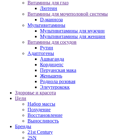
Витамины для глаз
Лютеин
Витамины для мочеполовой системы
D-манноза
Мультивитамины
Мультивитамины для мужчин
Мультивитамины для женщин
Витамины для сосудов
Рутин
Адаптогены
Ашваганда
Кордицепс
Перуанская мака
Женьшень
Родиола розовая
Элеутерококк
Здоровье и красота
Цели
Набор массы
Похудение
Восстановление
Выносливость
Бренды
21st Century
2SN