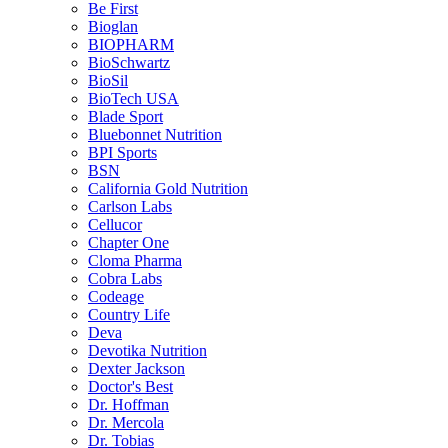
Be First
Bioglan
BIOPHARM
BioSchwartz
BioSil
BioTech USA
Blade Sport
Bluebonnet Nutrition
BPI Sports
BSN
California Gold Nutrition
Carlson Labs
Cellucor
Chapter One
Cloma Pharma
Cobra Labs
Codeage
Country Life
Deva
Devotika Nutrition
Dexter Jackson
Doctor's Best
Dr. Hoffman
Dr. Mercola
Dr. Tobias