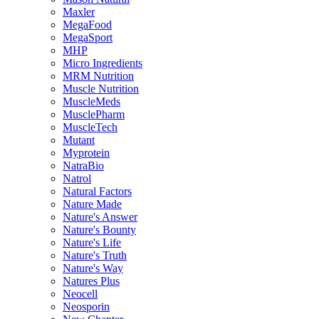
Maxler
MegaFood
MegaSport
MHP
Micro Ingredients
MRM Nutrition
Muscle Nutrition
MuscleMeds
MusclePharm
MuscleTech
Mutant
Myprotein
NatraBio
Natrol
Natural Factors
Nature Made
Nature's Answer
Nature's Bounty
Nature's Life
Nature's Truth
Nature's Way
Natures Plus
Neocell
Neosporin