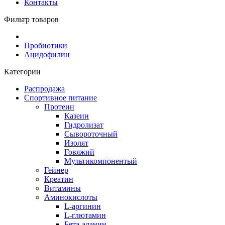
Контакты
Фильтр товаров
Пробиотики
Ацидофилин
Категории
Распродажа
Спортивное питание
Протеин
Казеин
Гидролизат
Сывороточный
Изолят
Говяжий
Мультикомпонентый
Гейнер
Креатин
Витамины
Аминокислоты
L-аргинин
L-глютамин
Бета-аланин