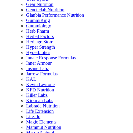
Gear Nutrition
Geneticlab Nutrition
Glanbia Performance Nutrition
GummiKing
Gummiology
Herb Pharm
Herbal Factors
Heritage Store
Hyper Strength
Hyperbiotics
Innate Response Formulas
Inner Armour
Insane Labz
Jarrow Formulas
KAL
Kevin Levrone
KFD Nutrition
Killer Labz
Kirkman Labs
Labrada Nutrition
Life Extension
Life-flo
Magic Elements
Mammut Nutrition
Mason Natural