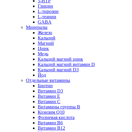
5-HTP
Глицин
L-тирозин
L-теанин
GABA
Минералы
Железо
Кальций
Магний
Цинк
Медь
Кальций магний цинк
Кальций магний витамин D
Кальций магний D3
Йод
Отдельные витамины
Биотин
Витамин D3
Витамин E
Витамин C
Витамины группы B
Коэнзим Q10
Фолиевая кислота
Витамин B6
Витамин B12