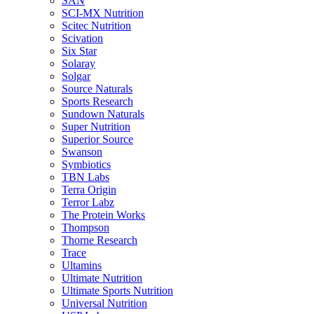
SAN
SCI-MX Nutrition
Scitec Nutrition
Scivation
Six Star
Solaray
Solgar
Source Naturals
Sports Research
Sundown Naturals
Super Nutrition
Superior Source
Swanson
Symbiotics
TBN Labs
Terra Origin
Terror Labz
The Protein Works
Thompson
Thorne Research
Trace
Ultamins
Ultimate Nutrition
Ultimate Sports Nutrition
Universal Nutrition