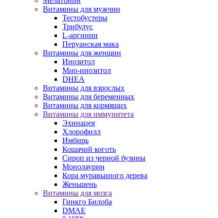
Мелатонин
Витамины для мужчин
Тестобустеры
Трибулус
L-аргинин
Перуанская мака
Витамины для женщин
Инозитол
Мио-инозитол
DHEA
Витамины для взрослых
Витамины для беременных
Витамины для кормящих
Витамины для иммунитета
Эхинацея
Хлорофилл
Имбирь
Кошачий коготь
Сироп из черной бузины
Монолаурин
Кора муравьиного дерева
Женьшень
Витамины для мозга
Гинкго Билоба
DMAE