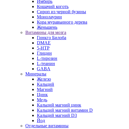
Имбирь
Кошачий коготь
Сироп из черной бузины
Монолаурин
Кора муравьиного дерева
Женьшень
Витамины для мозга
Гинкго Билоба
DMAE
5-HTP
Глицин
L-тирозин
L-теанин
GABA
Минералы
Железо
Кальций
Магний
Цинк
Медь
Кальций магний цинк
Кальций магний витамин D
Кальций магний D3
Йод
Отдельные витамины