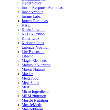
Hyperbiotics
Innate Response Formulas
Inner Armour
Insane Labz
Jarrow Formulas
KAL
Kevin Levrone
KFD Nutrition
Killer Labz
Kirkman Labs
Labrada Nutrition
Life Extension
Life-flo
Magic Elements
Mammut Nutrition
Mason Natural
Maxler
MegaFood
MegaSport
MHP
Micro Ingredients
MRM Nutrition
Muscle Nutrition
MuscleMeds
MusclePharm