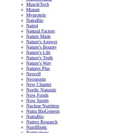
MuscleTech
Mutant
Myprotein
NatraBio
Natrol
Natural Factors
Nature Made
Nature's Answer
Nature's Bounty
Nature's Life
Nature's Truth
Nature's Way
Natures Plus
Neocell
Neosporin
New Chapter
Nordic Naturals
Now Foods
Now Sports
Nuclear Nutrition
Nutra BioGenesis
NutraBio
Nutrex Research
NutriBiotic
Nutricology