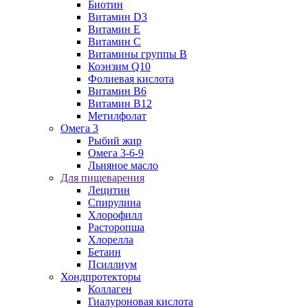
Биотин
Витамин D3
Витамин E
Витамин C
Витамины группы B
Коэнзим Q10
Фолиевая кислота
Витамин B6
Витамин B12
Метилфолат
Омега 3
Рыбий жир
Омега 3-6-9
Льняное масло
Для пищеварения
Лецитин
Спирулина
Хлорофилл
Расторопша
Хлорелла
Бетаин
Псиллиум
Хондпротекторы
Коллаген
Гиалуроновая кислота