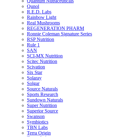
Quantum Nutraceuticals
Qunol
R.E.D. Labs
Rainbow Light
Real Mushrooms
REGENERATION PHARM
Ronnie Coleman Signature Series
RSP Nutrition
Rule 1
SAN
SCI-MX Nutrition
Scitec Nutrition
Scivation
Six Star
Solaray
Solgar
Source Naturals
Sports Research
Sundown Naturals
Super Nutrition
Superior Source
Swanson
Symbiotics
TBN Labs
Terra Origin