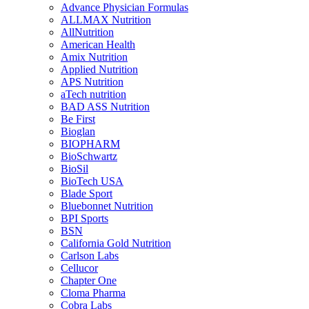
Advance Physician Formulas
ALLMAX Nutrition
AllNutrition
American Health
Amix Nutrition
Applied Nutrition
APS Nutrition
aTech nutrition
BAD ASS Nutrition
Be First
Bioglan
BIOPHARM
BioSchwartz
BioSil
BioTech USA
Blade Sport
Bluebonnet Nutrition
BPI Sports
BSN
California Gold Nutrition
Carlson Labs
Cellucor
Chapter One
Cloma Pharma
Cobra Labs