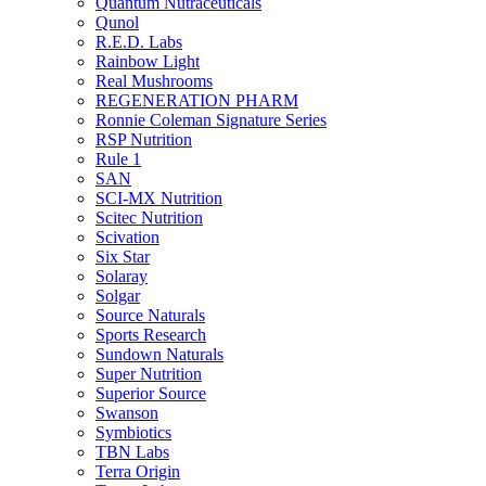
Quantum Nutraceuticals
Qunol
R.E.D. Labs
Rainbow Light
Real Mushrooms
REGENERATION PHARM
Ronnie Coleman Signature Series
RSP Nutrition
Rule 1
SAN
SCI-MX Nutrition
Scitec Nutrition
Scivation
Six Star
Solaray
Solgar
Source Naturals
Sports Research
Sundown Naturals
Super Nutrition
Superior Source
Swanson
Symbiotics
TBN Labs
Terra Origin