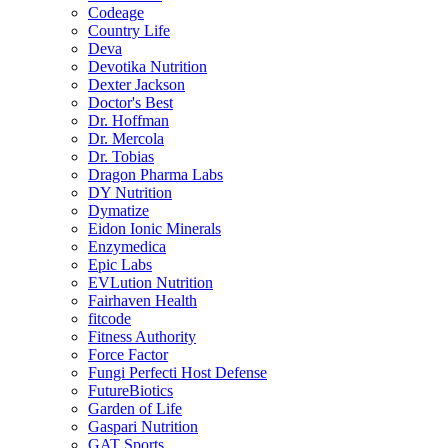
Codeage
Country Life
Deva
Devotika Nutrition
Dexter Jackson
Doctor's Best
Dr. Hoffman
Dr. Mercola
Dr. Tobias
Dragon Pharma Labs
DY Nutrition
Dymatize
Eidon Ionic Minerals
Enzymedica
Epic Labs
EVLution Nutrition
Fairhaven Health
fitcode
Fitness Authority
Force Factor
Fungi Perfecti Host Defense
FutureBiotics
Garden of Life
Gaspari Nutrition
GAT Sports