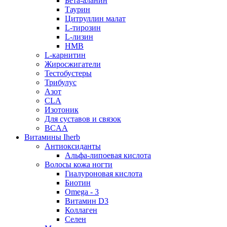
Бета-аланин
Таурин
Цитруллин малат
L-тирозин
L-лизин
HMB
L-карнитин
Жиросжигатели
Тестобустеры
Трибулус
Азот
CLA
Изотоник
Для суставов и связок
BCAA
Витамины Iherb
Антиоксиданты
Альфа-липоевая кислота
Волосы кожа ногти
Гиалуроновая кислота
Биотин
Omega - 3
Витамин D3
Коллаген
Селен