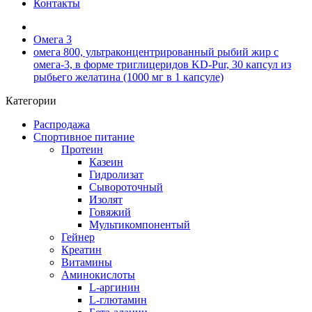
Контакты
Омега 3
омега 800, ультраконцентрированный рыбий жир с
омега-3, в форме триглицеридов KD-Pur, 30 капсул из
рыбьего желатина (1000 мг в 1 капсуле)
Категории
Распродажа
Спортивное питание
Протеин
Казеин
Гидролизат
Сывороточный
Изолят
Говяжий
Мультикомпонентый
Гейнер
Креатин
Витамины
Аминокислоты
L-аргинин
L-глютамин