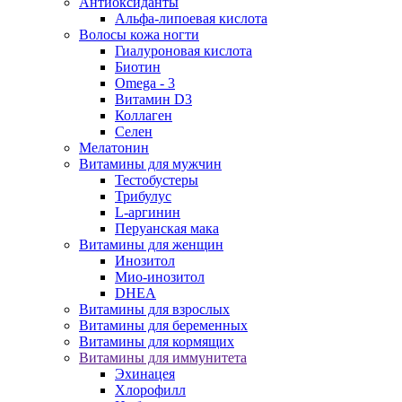
Антиоксиданты
Альфа-липоевая кислота
Волосы кожа ногти
Гиалуроновая кислота
Биотин
Omega - 3
Витамин D3
Коллаген
Селен
Мелатонин
Витамины для мужчин
Тестобустеры
Трибулус
L-аргинин
Перуанская мака
Витамины для женщин
Инозитол
Мио-инозитол
DHEA
Витамины для взрослых
Витамины для беременных
Витамины для кормящих
Витамины для иммунитета
Эхинацея
Хлорофилл