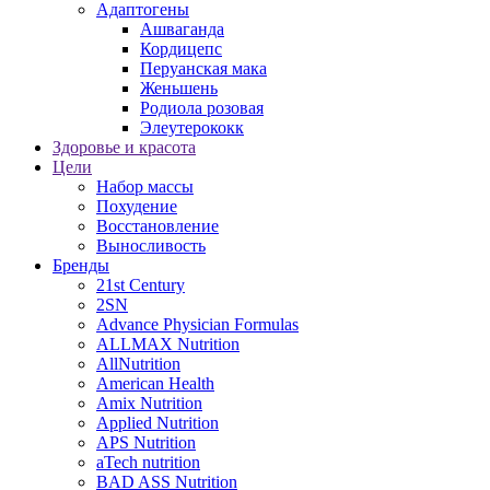
Адаптогены
Ашваганда
Кордицепс
Перуанская мака
Женьшень
Родиола розовая
Элеутерококк
Здоровье и красота
Цели
Набор массы
Похудение
Восстановление
Выносливость
Бренды
21st Century
2SN
Advance Physician Formulas
ALLMAX Nutrition
AllNutrition
American Health
Amix Nutrition
Applied Nutrition
APS Nutrition
aTech nutrition
BAD ASS Nutrition