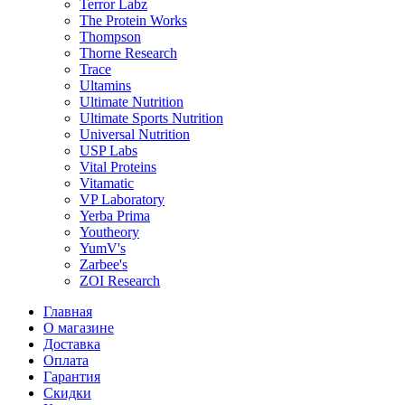
Terror Labz
The Protein Works
Thompson
Thorne Research
Trace
Ultamins
Ultimate Nutrition
Ultimate Sports Nutrition
Universal Nutrition
USP Labs
Vital Proteins
Vitamatic
VP Laboratory
Yerba Prima
Youtheory
YumV's
Zarbee's
ZOI Research
Главная
О магазине
Доставка
Оплата
Гарантия
Скидки