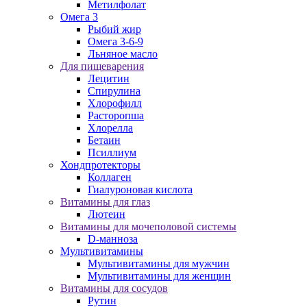
Метилфолат
Омега 3
Рыбий жир
Омега 3-6-9
Льняное масло
Для пищеварения
Лецитин
Спирулина
Хлорофилл
Расторопша
Хлорелла
Бетаин
Псиллиум
Хондпротекторы
Коллаген
Гиалуроновая кислота
Витамины для глаз
Лютеин
Витамины для мочеполовой системы
D-манноза
Мультивитамины
Мультивитамины для мужчин
Мультивитамины для женщин
Витамины для сосудов
Рутин