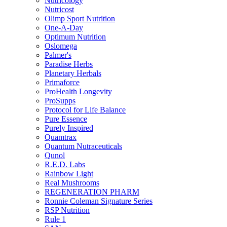
Nutricology
Nutricost
Olimp Sport Nutrition
One-A-Day
Optimum Nutrition
Oslomega
Palmer's
Paradise Herbs
Planetary Herbals
Primaforce
ProHealth Longevity
ProSupps
Protocol for Life Balance
Pure Essence
Purely Inspired
Quamtrax
Quantum Nutraceuticals
Qunol
R.E.D. Labs
Rainbow Light
Real Mushrooms
REGENERATION PHARM
Ronnie Coleman Signature Series
RSP Nutrition
Rule 1