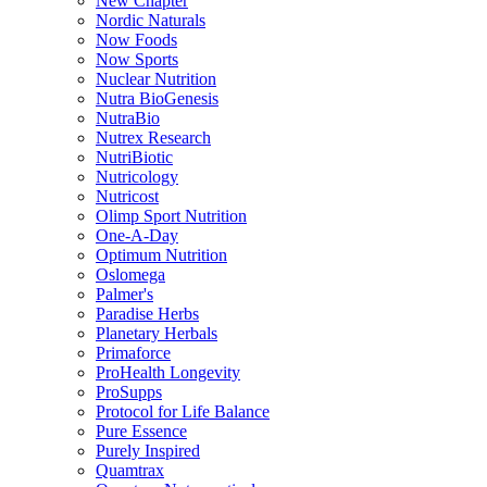
New Chapter
Nordic Naturals
Now Foods
Now Sports
Nuclear Nutrition
Nutra BioGenesis
NutraBio
Nutrex Research
NutriBiotic
Nutricology
Nutricost
Olimp Sport Nutrition
One-A-Day
Optimum Nutrition
Oslomega
Palmer's
Paradise Herbs
Planetary Herbals
Primaforce
ProHealth Longevity
ProSupps
Protocol for Life Balance
Pure Essence
Purely Inspired
Quamtrax