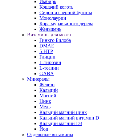
Имбирь
Кошачий коготь
Сироп из черной бузины
Монолаурин
Кора муравьиного дерева
Женьшень
Витамины для мозга
Гинкго Билоба
DMAE
5-HTP
Глицин
L-тирозин
L-теанин
GABA
Минералы
Железо
Кальций
Магний
Цинк
Медь
Кальций магний цинк
Кальций магний витамин D
Кальций магний D3
Йод
Отдельные витамины