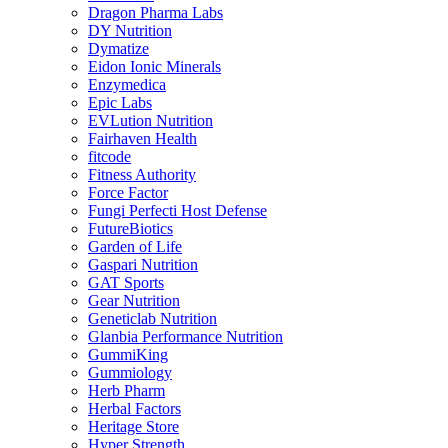
Dragon Pharma Labs
DY Nutrition
Dymatize
Eidon Ionic Minerals
Enzymedica
Epic Labs
EVLution Nutrition
Fairhaven Health
fitcode
Fitness Authority
Force Factor
Fungi Perfecti Host Defense
FutureBiotics
Garden of Life
Gaspari Nutrition
GAT Sports
Gear Nutrition
Geneticlab Nutrition
Glanbia Performance Nutrition
GummiKing
Gummiology
Herb Pharm
Herbal Factors
Heritage Store
Hyper Strength