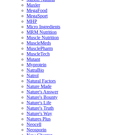
Maxler
MegaFood
MegaSport
MHP
Micro Ingredients
MRM Nutrition
Muscle Nutrition
MuscleMeds
MusclePharm
MuscleTech
Mutant
Myprotein
NatraBio
Natrol
Natural Factors
Nature Made
Nature's Answer
Nature's Bounty
Nature's Life
Nature's Truth
Nature's Way
Natures Plus
Neocell
Neosporin