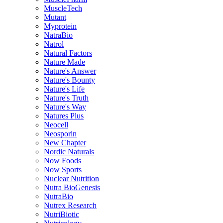
MuscleTech
Mutant
Myprotein
NatraBio
Natrol
Natural Factors
Nature Made
Nature's Answer
Nature's Bounty
Nature's Life
Nature's Truth
Nature's Way
Natures Plus
Neocell
Neosporin
New Chapter
Nordic Naturals
Now Foods
Now Sports
Nuclear Nutrition
Nutra BioGenesis
NutraBio
Nutrex Research
NutriBiotic