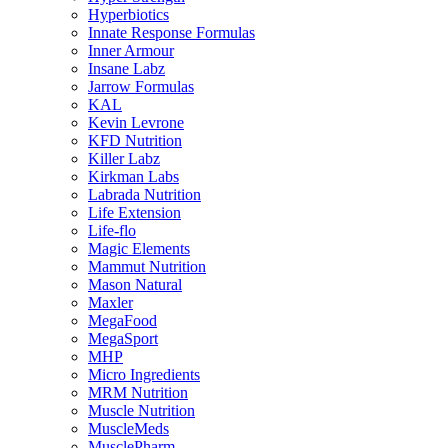
Hyperbiotics
Innate Response Formulas
Inner Armour
Insane Labz
Jarrow Formulas
KAL
Kevin Levrone
KFD Nutrition
Killer Labz
Kirkman Labs
Labrada Nutrition
Life Extension
Life-flo
Magic Elements
Mammut Nutrition
Mason Natural
Maxler
MegaFood
MegaSport
MHP
Micro Ingredients
MRM Nutrition
Muscle Nutrition
MuscleMeds
MusclePharm