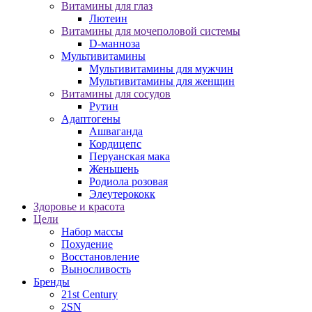
Витамины для глаз
Лютеин
Витамины для мочеполовой системы
D-манноза
Мультивитамины
Мультивитамины для мужчин
Мультивитамины для женщин
Витамины для сосудов
Рутин
Адаптогены
Ашваганда
Кордицепс
Перуанская мака
Женьшень
Родиола розовая
Элеутерококк
Здоровье и красота
Цели
Набор массы
Похудение
Восстановление
Выносливость
Бренды
21st Century
2SN