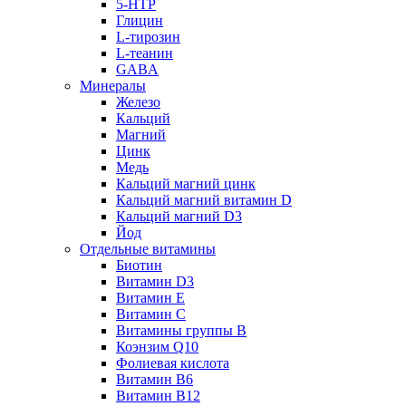
5-HTP
Глицин
L-тирозин
L-теанин
GABA
Минералы
Железо
Кальций
Магний
Цинк
Медь
Кальций магний цинк
Кальций магний витамин D
Кальций магний D3
Йод
Отдельные витамины
Биотин
Витамин D3
Витамин E
Витамин C
Витамины группы B
Коэнзим Q10
Фолиевая кислота
Витамин B6
Витамин B12