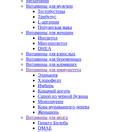
Мелатонин
Витамины для мужчин
Тестобустеры
Трибулус
L-аргинин
Перуанская мака
Витамины для женщин
Инозитол
Мио-инозитол
DHEA
Витамины для взрослых
Витамины для беременных
Витамины для кормящих
Витамины для иммунитета
Эхинацея
Хлорофилл
Имбирь
Кошачий коготь
Сироп из черной бузины
Монолаурин
Кора муравьиного дерева
Женьшень
Витамины для мозга
Гинкго Билоба
DMAE