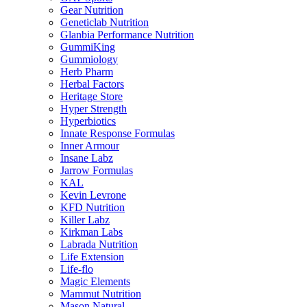
Gear Nutrition
Geneticlab Nutrition
Glanbia Performance Nutrition
GummiKing
Gummiology
Herb Pharm
Herbal Factors
Heritage Store
Hyper Strength
Hyperbiotics
Innate Response Formulas
Inner Armour
Insane Labz
Jarrow Formulas
KAL
Kevin Levrone
KFD Nutrition
Killer Labz
Kirkman Labs
Labrada Nutrition
Life Extension
Life-flo
Magic Elements
Mammut Nutrition
Mason Natural