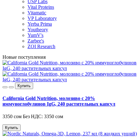
USP Labs
Vital Proteins
Vitamatic
VP Laboratory
Yerba Prima
Youtheory
YumV's
Zarbee's
ZOI Research
Новые поступления
Купить
California Gold Nutrition, молозиво с 20%
иммуноглобулинов IgG, 240 растительных капсул
3350 сом
Без НДС: 3350 сом
Купить