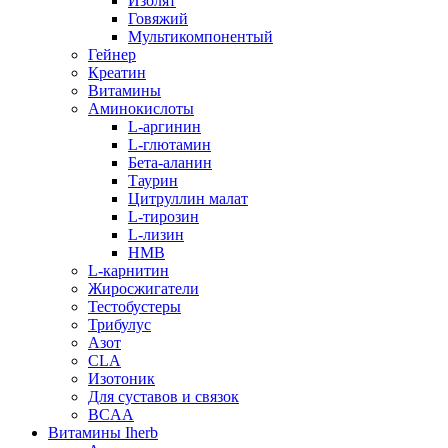
Изолят
Говяжий
Мультикомпонентый
Гейнер
Креатин
Витамины
Аминокислоты
L-аргинин
L-глютамин
Бета-аланин
Таурин
Цитруллин малат
L-тирозин
L-лизин
HMB
L-карнитин
Жиросжигатели
Тестобустеры
Трибулус
Азот
CLA
Изотоник
Для суставов и связок
BCAA
Витамины Iherb