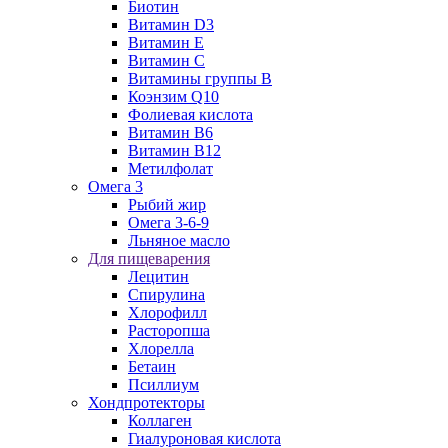
Биотин
Витамин D3
Витамин E
Витамин C
Витамины группы B
Коэнзим Q10
Фолиевая кислота
Витамин B6
Витамин B12
Метилфолат
Омега 3
Рыбий жир
Омега 3-6-9
Льняное масло
Для пищеварения
Лецитин
Спирулина
Хлорофилл
Расторопша
Хлорелла
Бетаин
Псиллиум
Хондпротекторы
Коллаген
Гиалуроновая кислота