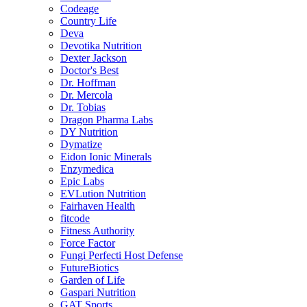
Codeage
Country Life
Deva
Devotika Nutrition
Dexter Jackson
Doctor's Best
Dr. Hoffman
Dr. Mercola
Dr. Tobias
Dragon Pharma Labs
DY Nutrition
Dymatize
Eidon Ionic Minerals
Enzymedica
Epic Labs
EVLution Nutrition
Fairhaven Health
fitcode
Fitness Authority
Force Factor
Fungi Perfecti Host Defense
FutureBiotics
Garden of Life
Gaspari Nutrition
GAT Sports