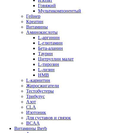
Изолят
Говяжий
Мультикомпонентый
Гейнер
Креатин
Витамины
Аминокислоты
L-аргинин
L-глютамин
Бета-аланин
Таурин
Цитруллин малат
L-тирозин
L-лизин
HMB
L-карнитин
Жиросжигатели
Тестобустеры
Трибулус
Азот
CLA
Изотоник
Для суставов и связок
BCAA
Витамины Iherb