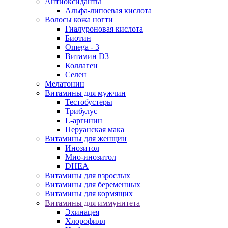
Антиоксиданты
Альфа-липоевая кислота
Волосы кожа ногти
Гиалуроновая кислота
Биотин
Omega - 3
Витамин D3
Коллаген
Селен
Мелатонин
Витамины для мужчин
Тестобустеры
Трибулус
L-аргинин
Перуанская мака
Витамины для женщин
Инозитол
Мио-инозитол
DHEA
Витамины для взрослых
Витамины для беременных
Витамины для кормящих
Витамины для иммунитета
Эхинацея
Хлорофилл