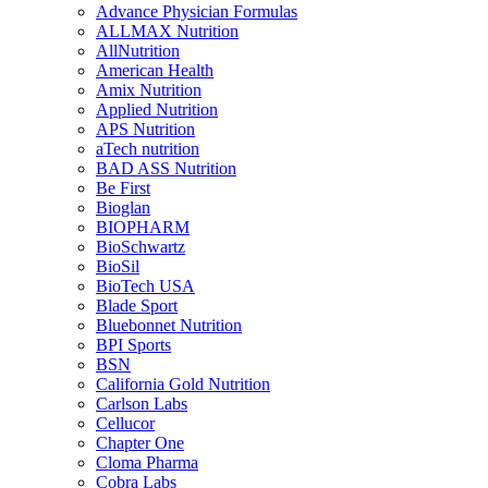
Advance Physician Formulas
ALLMAX Nutrition
AllNutrition
American Health
Amix Nutrition
Applied Nutrition
APS Nutrition
aTech nutrition
BAD ASS Nutrition
Be First
Bioglan
BIOPHARM
BioSchwartz
BioSil
BioTech USA
Blade Sport
Bluebonnet Nutrition
BPI Sports
BSN
California Gold Nutrition
Carlson Labs
Cellucor
Chapter One
Cloma Pharma
Cobra Labs