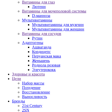
Витамины для глаз
Лютеин
Витамины для мочеполовой системы
D-манноза
Мультивитамины
Мультивитамины для мужчин
Мультивитамины для женщин
Витамины для сосудов
Рутин
Адаптогены
Ашваганда
Кордицепс
Перуанская мака
Женьшень
Родиола розовая
Элеутерококк
Здоровье и красота
Цели
Набор массы
Похудение
Восстановление
Выносливость
Бренды
21st Century
2SN