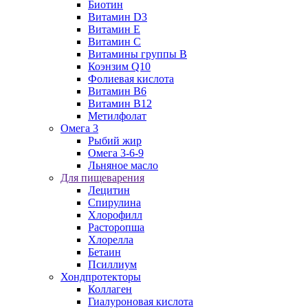
Биотин
Витамин D3
Витамин E
Витамин C
Витамины группы B
Коэнзим Q10
Фолиевая кислота
Витамин B6
Витамин B12
Метилфолат
Омега 3
Рыбий жир
Омега 3-6-9
Льняное масло
Для пищеварения
Лецитин
Спирулина
Хлорофилл
Расторопша
Хлорелла
Бетаин
Псиллиум
Хондпротекторы
Коллаген
Гиалуроновая кислота