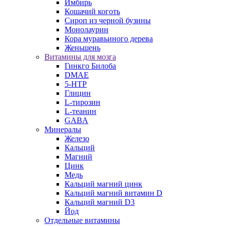
Имбирь
Кошачий коготь
Сироп из черной бузины
Монолаурин
Кора муравьиного дерева
Женьшень
Витамины для мозга
Гинкго Билоба
DMAE
5-HTP
Глицин
L-тирозин
L-теанин
GABA
Минералы
Железо
Кальций
Магний
Цинк
Медь
Кальций магний цинк
Кальций магний витамин D
Кальций магний D3
Йод
Отдельные витамины