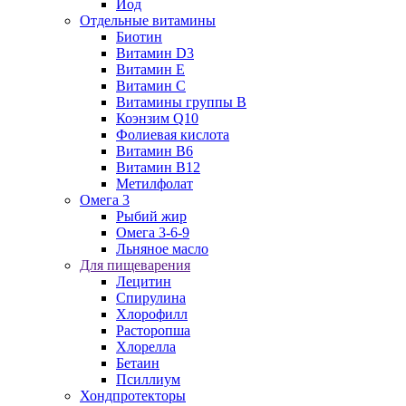
Йод
Отдельные витамины
Биотин
Витамин D3
Витамин E
Витамин C
Витамины группы B
Коэнзим Q10
Фолиевая кислота
Витамин B6
Витамин B12
Метилфолат
Омега 3
Рыбий жир
Омега 3-6-9
Льняное масло
Для пищеварения
Лецитин
Спирулина
Хлорофилл
Расторопша
Хлорелла
Бетаин
Псиллиум
Хондпротекторы