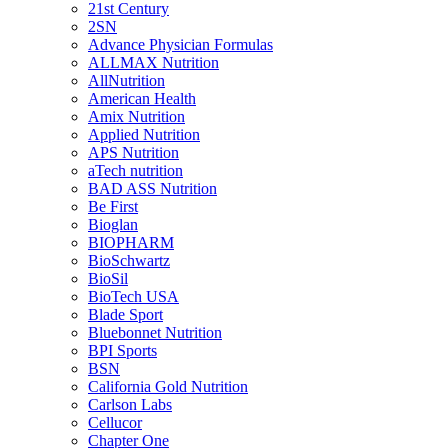
21st Century
2SN
Advance Physician Formulas
ALLMAX Nutrition
AllNutrition
American Health
Amix Nutrition
Applied Nutrition
APS Nutrition
aTech nutrition
BAD ASS Nutrition
Be First
Bioglan
BIOPHARM
BioSchwartz
BioSil
BioTech USA
Blade Sport
Bluebonnet Nutrition
BPI Sports
BSN
California Gold Nutrition
Carlson Labs
Cellucor
Chapter One