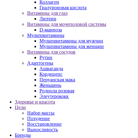
Коллаген
Гиалуроновая кислота
Витамины для глаз
Лютеин
Витамины для мочеполовой системы
D-манноза
Мультивитамины
Мультивитамины для мужчин
Мультивитамины для женщин
Витамины для сосудов
Рутин
Адаптогены
Ашваганда
Кордицепс
Перуанская мака
Женьшень
Родиола розовая
Элеутерококк
Здоровье и красота
Цели
Набор массы
Похудение
Восстановление
Выносливость
Бренды