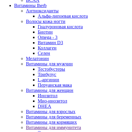
BCAA
Витамины Iherb
Антиоксиданты
Альфа-липоевая кислота
Волосы кожа ногти
Гиалуроновая кислота
Биотин
Omega - 3
Витамин D3
Коллаген
Селен
Мелатонин
Витамины для мужчин
Тестобустеры
Трибулус
L-аргинин
Перуанская мака
Витамины для женщин
Инозитол
Мио-инозитол
DHEA
Витамины для взрослых
Витамины для беременных
Витамины для кормящих
Витамины для иммунитета