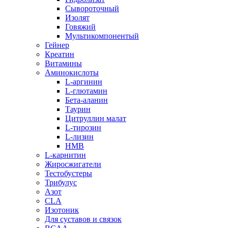
Сывороточный
Изолят
Говяжий
Мультикомпонентый
Гейнер
Креатин
Витамины
Аминокислоты
L-аргинин
L-глютамин
Бета-аланин
Таурин
Цитруллин малат
L-тирозин
L-лизин
HMB
L-карнитин
Жиросжигатели
Тестобустеры
Трибулус
Азот
CLA
Изотоник
Для суставов и связок