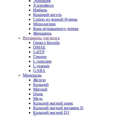
Эхинацея
Хлорофилл
Имбирь
Кошачий коготь
Сироп из черной бузины
Монолаурин
Кора муравьиного дерева
Женьшень
Витамины для мозга
Гинкго Билоба
DMAE
5-HTP
Глицин
L-тирозин
L-теанин
GABA
Минералы
Железо
Кальций
Магний
Цинк
Медь
Кальций магний цинк
Кальций магний витамин D
Кальций магний D3